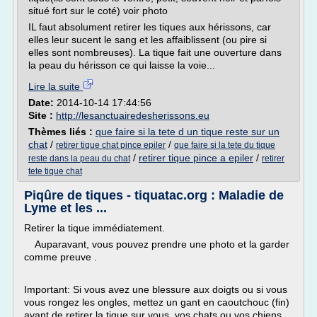
situé fort sur le coté) voir photo
IL faut absolument retirer les tiques aux hérissons, car
elles leur sucent le sang et les affaiblissent (ou pire si
elles sont nombreuses). La tique fait une ouverture dans
la peau du hérisson ce qui laisse la voie...
Lire la suite
Date:
2014-10-14 17:44:56
Site :
http://lesanctuairedesherissons.eu
Thèmes liés :
que faire si la tete d un tique reste sur un
chat
/
/
retirer tique chat pince epiler
que faire si la tete du tique
/
retirer tique pince a epiler
/
reste dans la peau du chat
retirer
tete tique chat
Piqûre de tiques - tiquatac.org : Maladie de
Lyme et les ...
Retirer la tique immédiatement.
Auparavant, vous pouvez prendre une photo et la garder
comme preuve .
Important: Si vous avez une blessure aux doigts ou si vous
vous rongez les ongles, mettez un gant en caoutchouc (fin)
avant de retirer la tique sur vous, vos chats ou vos chiens.