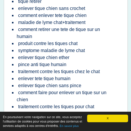
tique retirer
enlever tique chien sans crochet
comment enlever tete tique chien
maladie de lyme chat+traitement
comment retirer une tete de tique sur un
humain
produit contre les tiques chat
symptome maladie de lyme chat
enlever tique chien ether
pince anti tique humain
traitement contre les tiques chez le chat
enlever tete tique humain
enlever tique chien sans pince
comment faire pour enlever un tique sur un
chien
traitement contre les tiques pour chat
produit efficace contre les tiques pour chat
En poursuivant votre navigation sur ce site, vous acceptez
X
maladie de lyme chez le chat
l'utilisation de cookies pour vous proposer des contenus et
services adaptés à vos centres d'intérêts.
En savoir plus
symptome maladie de lyme chez le chat