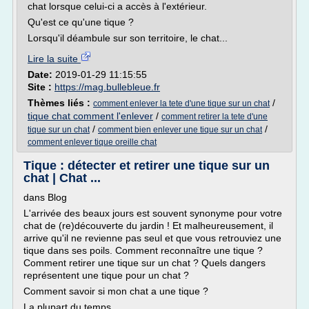
chat lorsque celui-ci a accès à l'extérieur.
Qu'est ce qu'une tique ?
Lorsqu'il déambule sur son territoire, le chat...
Lire la suite
Date:
2019-01-29 11:15:55
Site :
https://mag.bullebleue.fr
Thèmes liés :
/
comment enlever la tete d'une tique sur un chat
tique chat comment l'enlever
/
comment retirer la tete d'une
/
/
tique sur un chat
comment bien enlever une tique sur un chat
comment enlever tique oreille chat
Tique : détecter et retirer une tique sur un
chat | Chat ...
dans Blog
L'arrivée des beaux jours est souvent synonyme pour votre
chat de (re)découverte du jardin ! Et malheureusement, il
arrive qu'il ne revienne pas seul et que vous retrouviez une
tique dans ses poils. Comment reconnaître une tique ?
Comment retirer une tique sur un chat ? Quels dangers
représentent une tique pour un chat ?
Comment savoir si mon chat a une tique ?
La plupart du temps,...