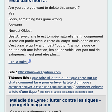
resté dans mon ...
Are you sure you want to delete this answer?
Yes
Sorry, something has gone wrong.
Answers
Newest Oldest
Best Answer: si elle est tombée naturellement, logiquement
la tete est partie avec le reste du corps. mais dans ce cas
c'est bizarre qu'il y ai un petit "bouton". a moins que ce
bouton soit une infection, les tiques vehiculent pas mal de
saloperies. il est peut etre plus...
Lire la suite
Site :
https://answers.yahoo.com
Thèmes liés :
que faire si la tete d un tique reste sur un
chat
/
comment faire pour enlever la tete d'un tique
/
/
comment enlever
comment enlever la tete d'une tique sur un chat
la tete d'une tique
/
que faire si la tete de la tique est restee chat
Maladie de Lyme : lutter contre les tiques -
georgettemag.com
Comment la diagnostique-t-on ?