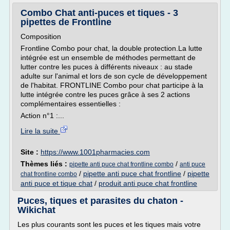
Combo Chat anti-puces et tiques - 3
pipettes de Frontline
Composition
Frontline Combo pour chat, la double protection.La lutte
intégrée est un ensemble de méthodes permettant de
lutter contre les puces à différents niveaux : au stade
adulte sur l'animal et lors de son cycle de développement
de l'habitat. FRONTLINE Combo pour chat participe à la
lutte intégrée contre les puces grâce à ses 2 actions
complémentaires essentielles :
Action n°1 :...
Lire la suite
Site :
https://www.1001pharmacies.com
Thèmes liés :
/
pipette anti puce chat frontline combo
anti puce
/
pipette anti puce chat frontline
/
pipette
chat frontline combo
anti puce et tique chat
/
produit anti puce chat frontline
Puces, tiques et parasites du chaton -
Wikichat
Les plus courants sont les puces et les tiques mais votre