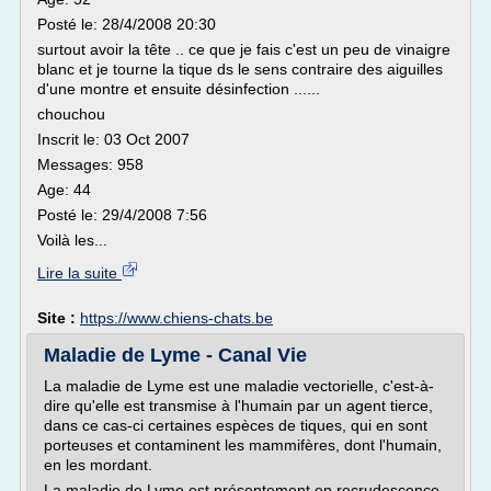
Posté le: 28/4/2008 20:30
surtout avoir la tête .. ce que je fais c'est un peu de vinaigre
blanc et je tourne la tique ds le sens contraire des aiguilles
d'une montre et ensuite désinfection ......
chouchou
Inscrit le: 03 Oct 2007
Messages: 958
Age: 44
Posté le: 29/4/2008 7:56
Voilà les...
Lire la suite
Site :
https://www.chiens-chats.be
Maladie de Lyme - Canal Vie
La maladie de Lyme est une maladie vectorielle, c'est-à-
dire qu'elle est transmise à l'humain par un agent tierce,
dans ce cas-ci certaines espèces de tiques, qui en sont
porteuses et contaminent les mammifères, dont l'humain,
en les mordant.
La maladie de Lyme est présentement en recrudescence