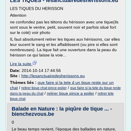
LES TIQUES - lesanctuairedesherissons.eu
LES TIQUES DU HERISSON
Attention
ne confondez pas les tétons du hérisson avec une tique(ils
sont sous le ventre, petit, souvent noir et parfois situé fort
sur le coté) voir photo
IL faut absolument retirer les tiques aux hérissons, car elles
leur sucent le sang et les affaiblissent (ou pire si elles sont
nombreuses). La tique fait une ouverture dans la peau du
hérisson ce qui laisse la voie...
Lire la suite
Date:
2014-10-14 17:44:56
Site :
http://lesanctuairedesherissons.eu
Thèmes liés :
que faire si la tete d un tique reste sur un
chat
/
/
retirer tique chat pince epiler
que faire si la tete du tique reste
/
retirer tique pince a epiler
/
dans la peau du chat
retirer tete
tique chat
Balade en Nature : la piqûre de tique ... -
bienchezvous.be
0
Le beau temps revient, l'époque des ballades en nature,