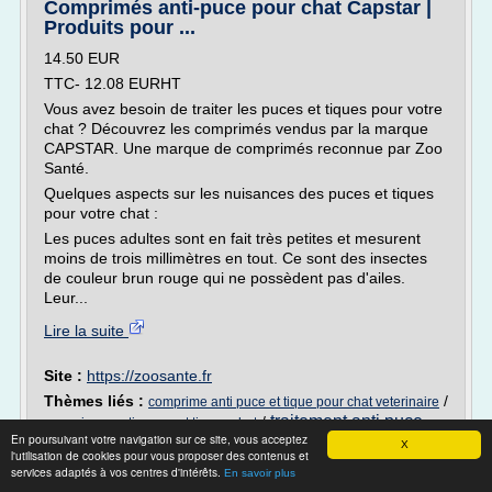
Comprimés anti-puce pour chat Capstar |
Produits pour ...
14.50 EUR
TTC- 12.08 EURHT
Vous avez besoin de traiter les puces et tiques pour votre
chat ? Découvrez les comprimés vendus par la marque
CAPSTAR. Une marque de comprimés reconnue par Zoo
Santé.
Quelques aspects sur les nuisances des puces et tiques
pour votre chat :
Les puces adultes sont en fait très petites et mesurent
moins de trois millimètres en tout. Ce sont des insectes
de couleur brun rouge qui ne possèdent pas d'ailes.
Leur...
Lire la suite
Site :
https://zoosante.fr
Thèmes liés :
/
comprime anti puce et tique pour chat veterinaire
traitement anti puce
/
comprimes anti puces et tiques chat
En poursuivant votre navigation sur ce site, vous acceptez
tique chat
/
/
comprime anti
comprime anti puce chat capstar avis
X
l'utilisation de cookies pour vous proposer des contenus et
puce chat capstar
services adaptés à vos centres d'intérêts.
En savoir plus