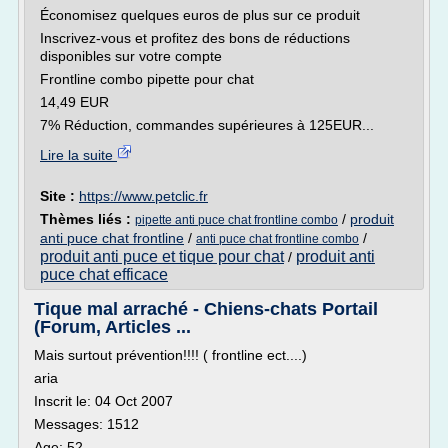
Économisez quelques euros de plus sur ce produit
Inscrivez-vous et profitez des bons de réductions
disponibles sur votre compte
Frontline combo pipette pour chat
14,49 EUR
7% Réduction, commandes supérieures à 125EUR...
Lire la suite
Site :
https://www.petclic.fr
Thèmes liés :
/
produit
pipette anti puce chat frontline combo
anti puce chat frontline
/
/
anti puce chat frontline combo
produit anti puce et tique pour chat
produit anti
/
puce chat efficace
Tique mal arraché - Chiens-chats Portail
(Forum, Articles ...
Mais surtout prévention!!!! ( frontline ect....)
aria
Inscrit le: 04 Oct 2007
Messages: 1512
Age: 52