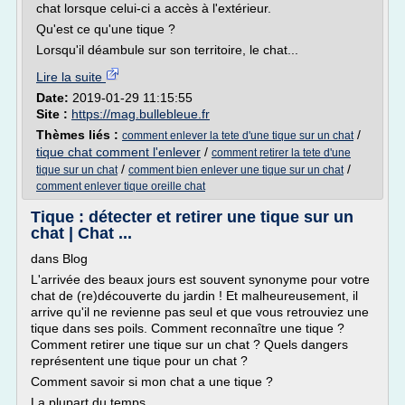
chat lorsque celui-ci a accès à l'extérieur.
Qu'est ce qu'une tique ?
Lorsqu'il déambule sur son territoire, le chat...
Lire la suite
Date:
2019-01-29 11:15:55
Site :
https://mag.bullebleue.fr
Thèmes liés :
/
comment enlever la tete d'une tique sur un chat
tique chat comment l'enlever
/
comment retirer la tete d'une
/
/
tique sur un chat
comment bien enlever une tique sur un chat
comment enlever tique oreille chat
Tique : détecter et retirer une tique sur un
chat | Chat ...
dans Blog
L'arrivée des beaux jours est souvent synonyme pour votre
chat de (re)découverte du jardin ! Et malheureusement, il
arrive qu'il ne revienne pas seul et que vous retrouviez une
tique dans ses poils. Comment reconnaître une tique ?
Comment retirer une tique sur un chat ? Quels dangers
représentent une tique pour un chat ?
Comment savoir si mon chat a une tique ?
La plupart du temps,...