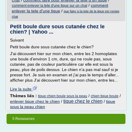
chat
/
comment faire pour enlever la tete d'un tique
/
/
comment
comment enlever la tete d'une tique sur un chat
enlever la tete d'une tique
/
que faire si la tete de la tique est restee
chat
Petit boule dure sous cutanée chez le
chien? | Yahoo ...
Suivant
Petit boule dure sous cutanée chez le chien?
J'ai découvert hier sur mon chien, entre les 2 homoplates
une boule d'environ 1 cm, dure, qui ne roule pas, sous
cutanée, pas de couleur particulière car elle est sous la
peau, plus de poils dessus. Le chien n'a pas mal sauf si je
presse fort. Je suis en examen et j'ai pas le temps d'aller...
afficher plus J'ai découvert hier sur mon chien, entre les...
Lire la suite
Thèmes liés :
/
/
tique chien boule sous la peau
chien tique boule
tique chez le chien
enlever tique chez le chien
/
/
tique
sous la peau chien
5 Ressources