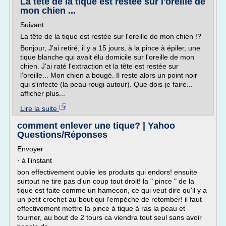
La tête de la tique est restée sur l'oreille de
mon chien ...
Suivant
La tête de la tique est restée sur l'oreille de mon chien !?
Bonjour, J'ai retiré, il y a 15 jours, à la pince à épiler, une
tique blanche qui avait élu domicile sur l'oreille de mon
chien. J'ai raté l'extraction et la tête est restée sur
l'oreille... Mon chien a bougé. Il reste alors un point noir
qui s'infecte (la peau rougi autour). Que dois-je faire...
afficher plus...
Lire la suite
comment enlever une tique? | Yahoo
Questions/Réponses
Envoyer
· à l'instant
bon effectivement oublie les produits qui endors! ensuite
surtout ne tire pas d'un coup tout droit! la " pince " de la
tique est faite comme un hamecon, ce qui veut dire qu'il y a
un petit crochet au bout qui l'empéche de retomber! il faut
effectivement mettre la pince à tique à ras la peau et
tourner, au bout de 2 tours ca viendra tout seul sans avoir