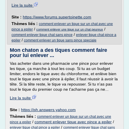
Lire la suite
Site :
https://www.forums.supertoinette.com
Thèmes liés :
comment enlever un tique sur un chat avec une
/
/
pince a epiler
comment enlever une tique sur un chat peureux
/
comment enlever tique chat sans pince
enlever tique chat pince a
/
epiler
comment enlever un tique sans pince speciale
Mon chaton a des tiques comment faire
pour lui enlever ...
Vas acheter dans une pharmacie une pince pour enlever
les tique, ça marche à tout les coup. Si tu as un budget
limiter, endors le tique avec du chloroforme, et enlève bien
tout le tique avec une pince à épiler, il faut réussir à avoir la
tête. Si la tête reste, le tique va repousser. Si tu n'as pas
tout le tique du premier coup ne t'acharne pas ça ne...
Lire la suite
Site :
https://ph.answers.yahoo.com
Thèmes liés :
comment enlever un tique sur un chat avec une
/
comment enlever tique avec pince a epiler
/
pince a epiler
/
enlever tique chat pince a epiler
comment enlever tique chat sans