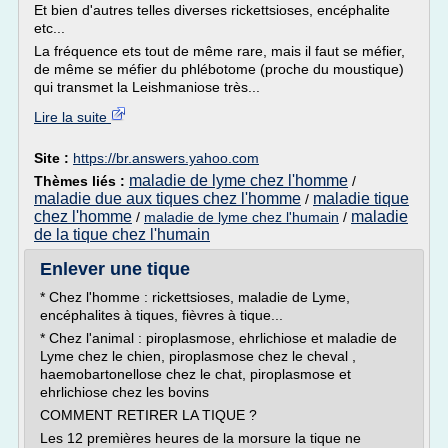
Et bien d'autres telles diverses rickettsioses, encéphalite
etc...
La fréquence ets tout de même rare, mais il faut se méfier,
de même se méfier du phlébotome (proche du moustique)
qui transmet la Leishmaniose très...
Lire la suite
Site :
https://br.answers.yahoo.com
maladie de lyme chez l'homme
Thèmes liés :
/
maladie due aux tiques chez l'homme
maladie tique
/
chez l'homme
maladie
/
maladie de lyme chez l'humain
/
de la tique chez l'humain
Enlever une tique
* Chez l'homme : rickettsioses, maladie de Lyme,
encéphalites à tiques, fièvres à tique...
* Chez l'animal : piroplasmose, ehrlichiose et maladie de
Lyme chez le chien, piroplasmose chez le cheval ,
haemobartonellose chez le chat, piroplasmose et
ehrlichiose chez les bovins
COMMENT RETIRER LA TIQUE ?
Les 12 premières heures de la morsure la tique ne