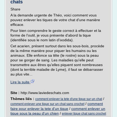
chats
Share
A la demande urgente de Théo, voici comment vous
pouvez enlever les tiques de votre chat d'une manière
efficace.
Pour bien comprendre le geste correct à effectuer et la
forme de l'outil, je vous présente d'abord la tique
(identifiée sous le nom latin d'ixodida).
Cet acarien, présent surtout dans les sous-bois, procède
de la même manière pour piquer les humains ou les
animaux. Elle enfonce sa tête (le rostre) sous la peau
pour se gorger de sang. Les maladies qu'elle peut
transmettre aux êtres qu'elles piquent sont nombreuses
(dont la terrible maladie de Lyme), il faut se débarrasser
au plus vite...
Lire la suite
Site :
http://www.laviedeschats.com
Thèmes liés :
/
comment enlever la tete d'une tique sur un chat
/
comment
comment enlever une tique sur un chat sans crochet
faire pour enlever la tete d'un tique
/
comment enlever un
tique sous la peau d'un chien
/
enlever tique chat sans crochet