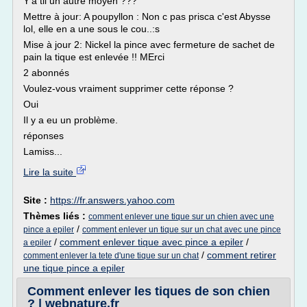
Y'a til un autre moyen ???
Mettre à jour: A poupyllon : Non c pas prisca c'est Abysse
lol, elle en a une sous le cou..:s
Mise à jour 2: Nickel la pince avec fermeture de sachet de
pain la tique est enlevée !! MErci
2 abonnés
Voulez-vous vraiment supprimer cette réponse ?
Oui
Il y a eu un problème.
réponses
Lamiss...
Lire la suite
Site :
https://fr.answers.yahoo.com
Thèmes liés :
comment enlever une tique sur un chien avec une
/
pince a epiler
comment enlever un tique sur un chat avec une pince
/
comment enlever tique avec pince a epiler
/
a epiler
/
comment retirer
comment enlever la tete d'une tique sur un chat
une tique pince a epiler
Comment enlever les tiques de son chien
? | webnature.fr