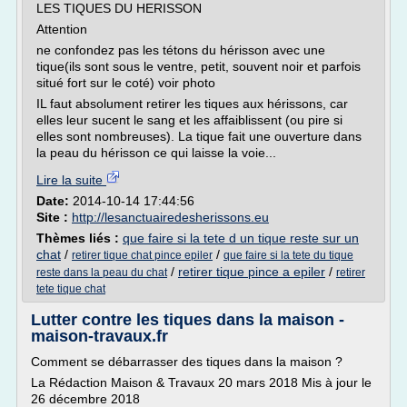
LES TIQUES DU HERISSON
Attention
ne confondez pas les tétons du hérisson avec une
tique(ils sont sous le ventre, petit, souvent noir et parfois
situé fort sur le coté) voir photo
IL faut absolument retirer les tiques aux hérissons, car
elles leur sucent le sang et les affaiblissent (ou pire si
elles sont nombreuses). La tique fait une ouverture dans
la peau du hérisson ce qui laisse la voie...
Lire la suite
Date:
2014-10-14 17:44:56
Site :
http://lesanctuairedesherissons.eu
Thèmes liés :
que faire si la tete d un tique reste sur un
chat
/
/
retirer tique chat pince epiler
que faire si la tete du tique
/
retirer tique pince a epiler
/
reste dans la peau du chat
retirer
tete tique chat
Lutter contre les tiques dans la maison -
maison-travaux.fr
Comment se débarrasser des tiques dans la maison ?
La Rédaction Maison & Travaux 20 mars 2018 Mis à jour le
26 décembre 2018