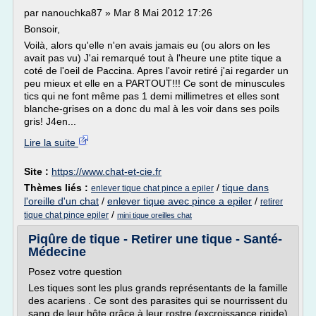
par nanouchka87 » Mar 8 Mai 2012 17:26
Bonsoir,
Voilà, alors qu'elle n'en avais jamais eu (ou alors on les
avait pas vu) J'ai remarqué tout à l'heure une ptite tique a
coté de l'oeil de Paccina. Apres l'avoir retiré j'ai regarder un
peu mieux et elle en a PARTOUT!!! Ce sont de minuscules
tics qui ne font même pas 1 demi millimetres et elles sont
blanche-grises on a donc du mal à les voir dans ses poils
gris! J4en...
Lire la suite
Site :
https://www.chat-et-cie.fr
Thèmes liés :
/
tique dans
enlever tique chat pince a epiler
l'oreille d'un chat
/
enlever tique avec pince a epiler
/
retirer
/
tique chat pince epiler
mini tique oreilles chat
Piqûre de tique - Retirer une tique - Santé-
Médecine
Posez votre question
Les tiques sont les plus grands représentants de la famille
des acariens . Ce sont des parasites qui se nourrissent du
sang de leur hôte grâce à leur rostre (excroissance rigide)