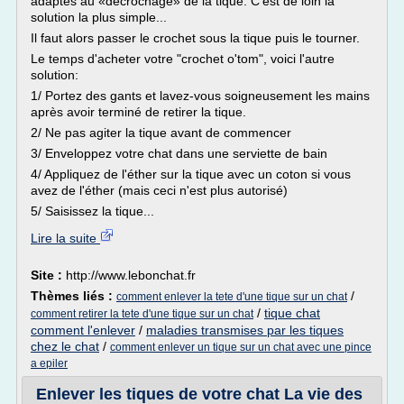
adaptés au «décrochage» de la tique. C'est de loin la
solution la plus simple...
Il faut alors passer le crochet sous la tique puis le tourner.
Le temps d'acheter votre "crochet o'tom", voici l'autre
solution:
1/ Portez des gants et lavez-vous soigneusement les mains
après avoir terminé de retirer la tique.
2/ Ne pas agiter la tique avant de commencer
3/ Enveloppez votre chat dans une serviette de bain
4/ Appliquez de l'éther sur la tique avec un coton si vous
avez de l'éther (mais ceci n'est plus autorisé)
5/ Saisissez la tique...
Lire la suite
Site :
http://www.lebonchat.fr
Thèmes liés :
/
comment enlever la tete d'une tique sur un chat
/
tique chat
comment retirer la tete d'une tique sur un chat
comment l'enlever
/
maladies transmises par les tiques
chez le chat
/
comment enlever un tique sur un chat avec une pince
a epiler
Enlever les tiques de votre chat La vie des