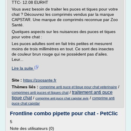
TTC- 12.08 EURHT
Vous avez besoin de traiter les puces et tiques pour votre
chat ? Découvrez les comprimés vendus par la marque
CAPSTAR. Une marque de comprimés reconnue par Zoo
Santé.
Quelques aspects sur les nuisances des puces et tiques
pour votre chat :
Les puces adultes sont en fait très petites et mesurent
moins de trois millimètres en tout. Ce sont des insectes
de couleur brun rouge qui ne possèdent pas d'ailes.
Leur...
Lire la suite
Site :
https://zoosante.fr
Thèmes liés :
/
comprime anti puce et tique pour chat veterinaire
traitement anti puce
/
comprimes anti puces et tiques chat
tique chat
/
/
comprime anti
comprime anti puce chat capstar avis
puce chat capstar
Frontline combo pipette pour chat - PetClic
5
Note des utilisateurs (0)