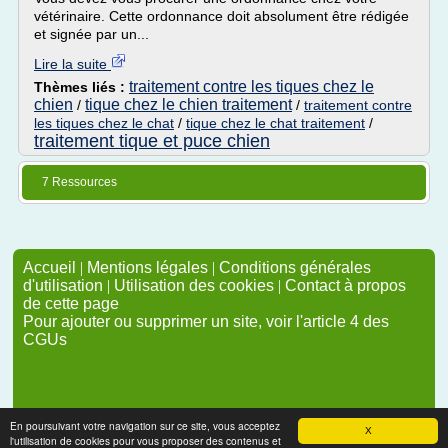
vétérinaire. Cette ordonnance doit absolument être rédigée
et signée par un...
Lire la suite
traitement contre les tiques chez le
Thèmes liés :
chien
tique chez le chien traitement
/
/
traitement contre
les tiques chez le chat
/
tique chez le chat traitement
/
traitement tique et puce chien
7 Ressources
Accueil
|
Mentions légales
|
Conditions générales
d'utilisation
|
Utilisation des cookies
|
Contact à propos
de cette page
Pour ajouter ou supprimer un site, voir l'article 4 des
CGUs
En poursuivant votre navigation sur ce site, vous acceptez
X
l'utilisation de cookies pour vous proposer des contenus et