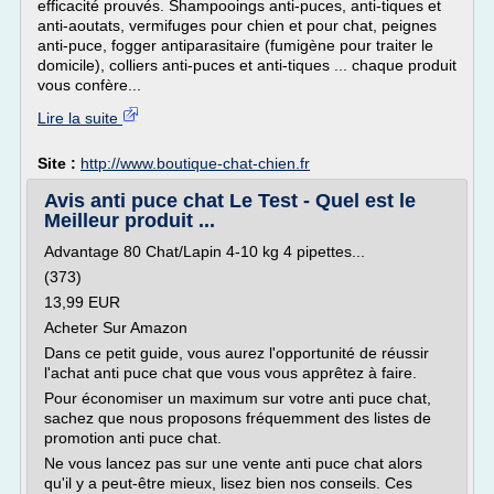
efficacité prouvés. Shampooings anti-puces, anti-tiques et
anti-aoutats, vermifuges pour chien et pour chat, peignes
anti-puce, fogger antiparasitaire (fumigène pour traiter le
domicile), colliers anti-puces et anti-tiques ... chaque produit
vous confère...
Lire la suite
Site :
http://www.boutique-chat-chien.fr
Avis anti puce chat Le Test - Quel est le
Meilleur produit ...
Advantage 80 Chat/Lapin 4-10 kg 4 pipettes...
(373)
13,99 EUR
Acheter Sur Amazon
Dans ce petit guide, vous aurez l'opportunité de réussir
l'achat anti puce chat que vous vous apprêtez à faire.
Pour économiser un maximum sur votre anti puce chat,
sachez que nous proposons fréquemment des listes de
promotion anti puce chat.
Ne vous lancez pas sur une vente anti puce chat alors
qu'il y a peut-être mieux, lisez bien nos conseils. Ces