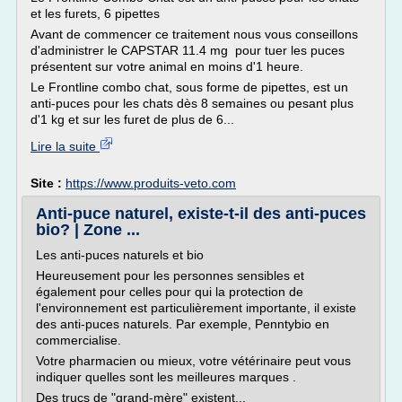
et les furets, 6 pipettes
Avant de commencer ce traitement nous vous conseillons
d'administrer le CAPSTAR 11.4 mg pour tuer les puces
présentent sur votre animal en moins d'1 heure.
Le Frontline combo chat, sous forme de pipettes, est un
anti-puces pour les chats dès 8 semaines ou pesant plus
d'1 kg et sur les furet de plus de 6...
Lire la suite
Site :
https://www.produits-veto.com
Anti-puce naturel, existe-t-il des anti-puces
bio? | Zone ...
Les anti-puces naturels et bio
Heureusement pour les personnes sensibles et
également pour celles pour qui la protection de
l'environnement est particulièrement importante, il existe
des anti-puces naturels. Par exemple, Penntybio en
commercialise.
Votre pharmacien ou mieux, votre vétérinaire peut vous
indiquer quelles sont les meilleures marques .
Des trucs de "grand-mère" existent...