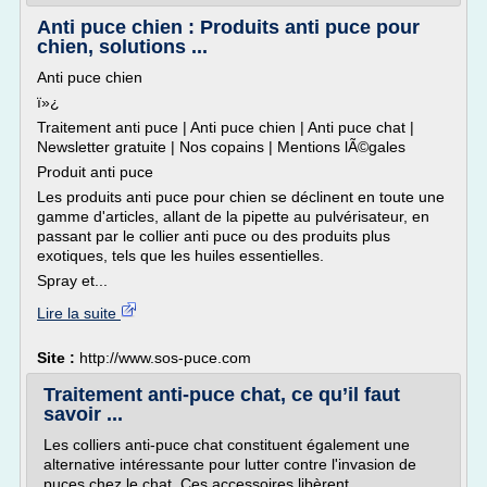
Anti puce chien : Produits anti puce pour
chien, solutions ...
Anti puce chien
ï»¿
Traitement anti puce | Anti puce chien | Anti puce chat |
Newsletter gratuite | Nos copains | Mentions lÃ©gales
Produit anti puce
Les produits anti puce pour chien se déclinent en toute une
gamme d'articles, allant de la pipette au pulvérisateur, en
passant par le collier anti puce ou des produits plus
exotiques, tels que les huiles essentielles.
Spray et...
Lire la suite
Site :
http://www.sos-puce.com
Traitement anti-puce chat, ce qu’il faut
savoir ...
Les colliers anti-puce chat constituent également une
alternative intéressante pour lutter contre l'invasion de
puces chez le chat. Ces accessoires libèrent