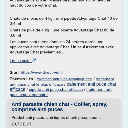
Advantage Chat s'administre directement sur la peau en
haut du cou de votre chat.
Chats de moins de 4 kg : une pipette Advantage Chat 40 de
0,4 ml
Chats de plus de 4 kg : une pipette Advantage Chat 80 de
0,8 ml
Les puces sont tuées dans les 24 heures après une
application avec Advantage Chat. Un seul traitement avec
Advantage Chat prévient les...
Lire la suite
Site :
https://www.direct-vet.fr
Thèmes liés :
/
traitement
traitement anti puce advantage chat
traitement anti puce chat
anti puce chat le plus efficace
/
efficace
/
pipette anti puce chat efficace
/
traitement anti
puce chat veterinaire
Anti parasite chien chat - Collier, spray,
comprimé anti puces
Produit anti puces, anti tiques et anti poux, pour ...
20,75 EUR