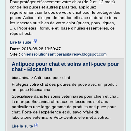
Pour protéger efficacement votre chiot (de 2 et 12 mois)
contre les puces et autres parasites, appliquez
régulièrement sur le dos de votre chiot pour le protéger des
puces. Action : éloigne de faet§on efficace et durable tous
les insectes nuisibles de votre chiot (puces, poux, tiques,
...). Propriétés : formulé et base d'huiles essentielles, ce
répulsif est...
Lire la suite
Date:
2018-08-28 13:59:47
Site :
chienssolutionsantiparasitairesw.blogspot.com
Antipuce pour chat et soins anti-puce pour
chat - Biocanina
biocanina > Anti-puce pour chat
Protégez votre chat des piqûres de puce avec un produit
anti-puce Bicocanina
Spécialisée dans les soins vétérinaires pour chien et chat,
la marque Biocanina offre aux professionnels et aux
particuliers une large gamme de produits anti-puce pour
chat. Forte de l'expérience et du savoir-faire du
laboratoire vétérinaire Véto-Centre, elle met à votre...
Lire la suite