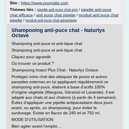
Site :
https://www.zoomalia.com
Thèmes liés :
/
pipette anti puce
pipette anti puce chat avis
chat efficace
/
anti puce chat pipette
/
produit anti puce chat
pipette
/
produit anti puce chat advantage
Shampooing anti-puce chat - Naturlys
Octave
Shampoing anti-puce et anti-tique chat
Shampoing anti-puce et anti-tique chat
Cliquez pour agrandir
Où trouver ce produit ?
Shampooing Insect Plus Chat - Naturlys Octave
Protégez votre chat des attaques de puces et autres
parasites externes en lui appliquant régulièrement ce
shampoing anti-puce, élaboré à base d'actifs 100%
d'origine végétale (Margosa, Géraniol et Lavande). Il est
adapté aux chats et aux chatons (à partir de 4 semaines).
Évitez d'appliquer une pipette antiparasitaire deux jours
avant, ou après, un shampooing, pour éviter le
surdosage. Existe en flacon de 240 ml et 750 ml.
MODE D'UTILISATION
Bien agiter avant l'emploi....