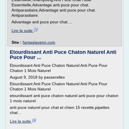
Essentielle,Advantage anti puce pour chat.
Antiparasitaire,Advantage anti puce pour chat.
Antiparasitaire.
Advantage anti puce pour chat....
Lire la suite
Site :
fantagiaveno.com
Etourdissant Anti Puce Chaton Naturel Anti
Puce Pour ...
Etourdissant Anti Puce Chaton Naturel Anti Puce Pour
Chaton 1 Mois Naturel
August 9, 2018 by passerelles
Etourdissant Anti Puce Chaton Naturel Anti Puce Pour
Chaton 1 Mois Naturel
etourdissant anti puce chaton naturel anti puce pour chaton
1 mois naturel .
anti puce naturel pour chat et chien 15 recette,pipettes
chat...
Lire la suite