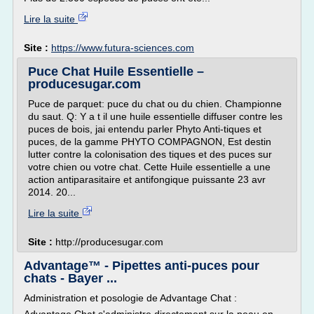
Lire la suite
Site :
https://www.futura-sciences.com
Puce Chat Huile Essentielle –
producesugar.com
Puce de parquet: puce du chat ou du chien. Championne
du saut. Q: Y a t il une huile essentielle diffuser contre les
puces de bois, jai entendu parler Phyto Anti-tiques et
puces, de la gamme PHYTO COMPAGNON, Est destin
lutter contre la colonisation des tiques et des puces sur
votre chien ou votre chat. Cette Huile essentielle a une
action antiparasitaire et antifongique puissante 23 avr
2014. 20...
Lire la suite
Site :
http://producesugar.com
Advantage™ - Pipettes anti-puces pour
chats - Bayer ...
Administration et posologie de Advantage Chat :