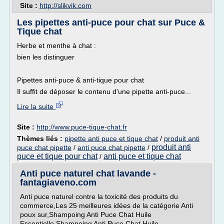
Site :
http://slikvik.com
Les pipettes anti-puce pour chat sur Puce &
Tique chat
Herbe et menthe à chat :
bien les distinguer
Pipettes anti-puce & anti-tique pour chat
Il suffit de déposer le contenu d'une pipette anti-puce...
Lire la suite
Site :
http://www.puce-tique-chat.fr
Thèmes liés :
pipette anti puce et tique chat
/
produit anti
produit anti
puce chat pipette
/
anti puce chat pipette
/
puce et tique pour chat
anti puce et tique chat
/
Anti puce naturel chat lavande -
fantagiaveno.com
Anti puce naturel contre la toxicité des produits du
commerce,Les 25 meilleures idées de la catégorie Anti
poux sur,Shampoing Anti Puce Chat Huile
Essentielle,Shampoing Anti Puce Chat Huile