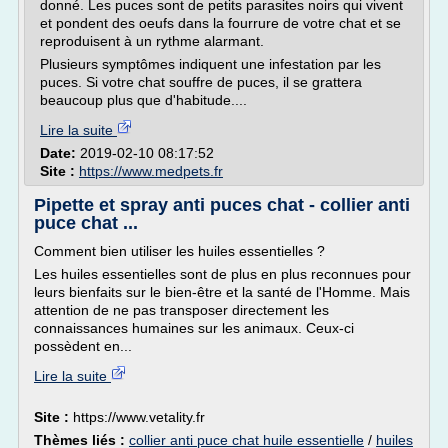
donné. Les puces sont de petits parasites noirs qui vivent
et pondent des oeufs dans la fourrure de votre chat et se
reproduisent à un rythme alarmant.
Plusieurs symptômes indiquent une infestation par les
puces. Si votre chat souffre de puces, il se grattera
beaucoup plus que d'habitude....
Lire la suite
Date:
2019-02-10 08:17:52
Site :
https://www.medpets.fr
Pipette et spray anti puces chat - collier anti
puce chat ...
Comment bien utiliser les huiles essentielles ?
Les huiles essentielles sont de plus en plus reconnues pour
leurs bienfaits sur le bien-être et la santé de l'Homme. Mais
attention de ne pas transposer directement les
connaissances humaines sur les animaux. Ceux-ci
possèdent en...
Lire la suite
Site :
https://www.vetality.fr
Thèmes liés :
collier anti puce chat huile essentielle
/
huiles