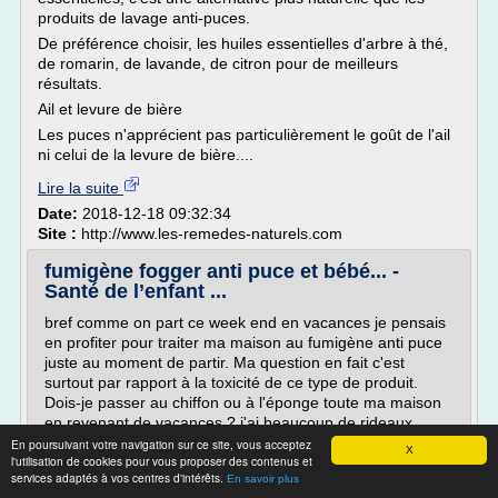
produits de lavage anti-puces.
De préférence choisir, les huiles essentielles d'arbre à thé,
de romarin, de lavande, de citron pour de meilleurs
résultats.
Ail et levure de bière
Les puces n'apprécient pas particulièrement le goût de l'ail
ni celui de la levure de bière....
Lire la suite
Date:
2018-12-18 09:32:34
Site :
http://www.les-remedes-naturels.com
fumigène fogger anti puce et bébé... -
Santé de l’enfant ...
bref comme on part ce week end en vacances je pensais
en profiter pour traiter ma maison au fumigène anti puce
juste au moment de partir. Ma question en fait c'est
surtout par rapport à la toxicité de ce type de produit.
Dois-je passer au chiffon ou à l'éponge toute ma maison
en revenant de vacances ? j'ai beaucoup de rideaux,
dois-je les laver tous ? bref la pharmacie où j'ai acheté
En poursuivant votre navigation sur ce site, vous acceptez
X
l'utilisation de cookies pour vous proposer des contenus et
le...
services adaptés à vos centres d'intérêts.
En savoir plus
Lire la suite