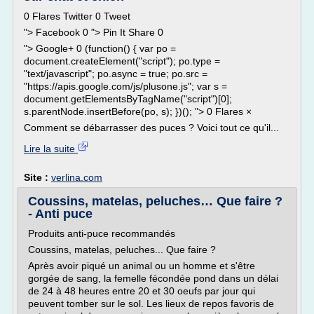
0 Flares Twitter 0 Tweet
"> Facebook 0 "> Pin It Share 0
"> Google+ 0 (function() { var po =
document.createElement("script"); po.type =
"text/javascript"; po.async = true; po.src =
"https://apis.google.com/js/plusone.js"; var s =
document.getElementsByTagName("script")[0];
s.parentNode.insertBefore(po, s); })(); "> 0 Flares ×
Comment se débarrasser des puces ? Voici tout ce qu'il...
Lire la suite
Site :
verlina.com
Coussins, matelas, peluches… Que faire ?
- Anti puce
Produits anti-puce recommandés
Coussins, matelas, peluches... Que faire ?
Après avoir piqué un animal ou un homme et s'être
gorgée de sang, la femelle fécondée pond dans un délai
de 24 à 48 heures entre 20 et 30 oeufs par jour qui
peuvent tomber sur le sol. Les lieux de repos favoris de