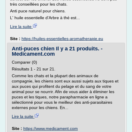
très conseillées pour les chats.
Anti puce naturel pour chiens.
L' huile essentielle d'Arbre à thé est...
Lire la suite
Site :
https://huiles-essentielles-aromatherapie.eu
Anti-puces chien Il y a 21 produits. -
Medicament.com
Comparer (0)
Résultats 1 - 21 sur 21.
Comme les chats et la plupart des animaux de
compagnie, les chiens sont eux aussi sujets aux tiques et
aux puces qui profitent du pelage et du sang de votre
animal pour se nourrir. Afin de vous aider à éliminer les
puces et les tiques, notre parapharmacie en ligne a
sélectionné pour vous le meilleur des anti-parasitaires
externes pour les chiens. En...
Lire la suite
Site :
https://www.medicament.com