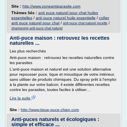
Site :
http://www.zoneantiparasite.com
Thèmes liés :
anti puce naturel pour chat huiles
essentielles
/
anti puce naturel huile essentielle
/
collier
anti puce naturel pour chat
/
/
anti puce chat naturel recette
shampoing anti puce chat naturel
Anti-puce maison : retrouvez les recettes
naturelles ...
Les plus recherchés
Anti-puce maison : retrouvez les recettes naturelles contre
les parasites
L'anti-puce maison et naturel est une solution alternative
pour repousser puce, tique et moustique de votre intérieur,
sans utiliser de produits chimiques. Du spray prêt à l'emploi
à la plante sur votre balcon, il existe différentes recettes
contre les parasites, toutes faciles à utiliser....
Lire la suite
Site :
http://www.tique-puce-chien.com
Anti-puces naturels et écologiques :
simple et efficace ...