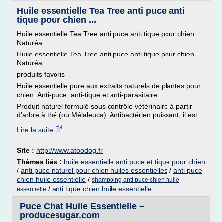
Huile essentielle Tea Tree anti puce anti
tique pour chien ...
Huile essentielle Tea Tree anti puce anti tique pour chien
Naturéa
Huile essentielle Tea Tree anti puce anti tique pour chien
Naturéa
produits favoris
Huile essentielle pure aux extraits naturels de plantes pour
chien. Anti-puce, anti-tique et anti-parasitaire.
Produit naturel formulé sous contrôle vétérinaire à partir
d'arbre à thé (ou Mélaleuca). Antibactérien puissant, il est...
Lire la suite
Site :
http://www.atoodog.fr
Thèmes liés :
huile essentielle anti puce et tique pour chien
/
anti puce naturel pour chien huiles essentielles
/
anti puce
chien huile essentielle
/
shampoing anti puce chien huile
/
anti tique chien huile essentielle
essentielle
Puce Chat Huile Essentielle –
producesugar.com