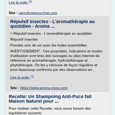
Lire la suite
Site :
vermifugepourchat.com
Répulsif insectes - L'aromathérapie au
quotidien - Aroma ...
> Répulsif insectes - L'aromathérapie au quotidien
Répulsif insectes
Prendre soin de soi avec les huiles essentielles
AVERTISSEMENT : Ces propriétés, indications et modes
d'utilisation sont tirés des ouvrages ou sites Internet de
référence en aromathérapie, hydrolathérapie et
phytothérapie. On les y retrouve de façon régulière et
pour beaucoup confirmés par des observations en...
Lire la suite
Site :
https://www.aroma-zone.com
Recette: Un Shampoing Anti-Puce fait
Maison Naturel pour ...
Pour réaliser cette Recette, vous aurez besoin des
ingrédients suivants: