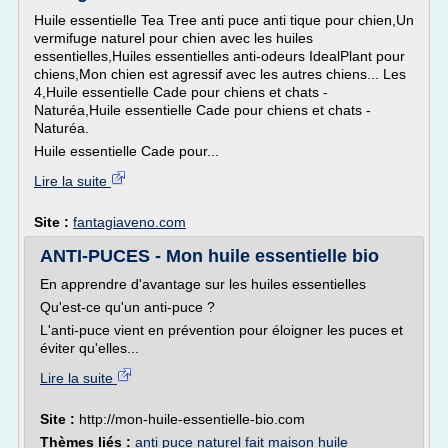
Huile essentielle Tea Tree anti puce anti tique pour chien,Un
vermifuge naturel pour chien avec les huiles
essentielles,Huiles essentielles anti-odeurs IdealPlant pour
chiens,Mon chien est agressif avec les autres chiens... Les
4,Huile essentielle Cade pour chiens et chats -
Naturéa,Huile essentielle Cade pour chiens et chats -
Naturéa.
Huile essentielle Cade pour...
Lire la suite
Site :
fantagiaveno.com
ANTI-PUCES - Mon huile essentielle bio
En apprendre d'avantage sur les huiles essentielles
Qu'est-ce qu'un anti-puce ?
L'anti-puce vient en prévention pour éloigner les puces et
éviter qu'elles...
Lire la suite
Site :
http://mon-huile-essentielle-bio.com
Thèmes liés :
anti puce naturel fait maison huile