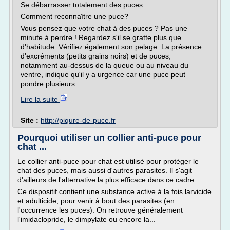
Se débarrasser totalement des puces
Comment reconnaître une puce?
Vous pensez que votre chat à des puces ? Pas une
minute à perdre ! Regardez s'il se gratte plus que
d'habitude. Vérifiez également son pelage. La présence
d'excréments (petits grains noirs) et de puces,
notamment au-dessus de la queue ou au niveau du
ventre, indique qu'il y a urgence car une puce peut
pondre plusieurs...
Lire la suite
Site :
http://piqure-de-puce.fr
Pourquoi utiliser un collier anti-puce pour
chat ...
Le collier anti-puce pour chat est utilisé pour protéger le
chat des puces, mais aussi d'autres parasites. Il s'agit
d'ailleurs de l'alternative la plus efficace dans ce cadre.
Ce dispositif contient une substance active à la fois larvicide
et adulticide, pour venir à bout des parasites (en
l'occurrence les puces). On retrouve généralement
l'imidaclopride, le dimpylate ou encore la...