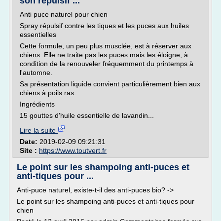
son répulsif ...
Anti puce naturel pour chien
Spray répulsif contre les tiques et les puces aux huiles
essentielles
Cette formule, un peu plus musclée, est à réserver aux
chiens. Elle ne traite pas les puces mais les éloigne, à
condition de la renouveler fréquemment du printemps à
l'automne.
Sa présentation liquide convient particulièrement bien aux
chiens à poils ras.
Ingrédients
15 gouttes d'huile essentielle de lavandin...
Lire la suite
Date:
2019-02-09 09:21:31
Site :
https://www.toutvert.fr
Le point sur les shampoing anti-puces et
anti-tiques pour ...
Anti-puce naturel, existe-t-il des anti-puces bio? ->
Le point sur les shampoing anti-puces et anti-tiques pour
chien