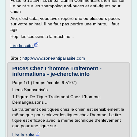
Posté le 12 avril 2016 par admin Commentaires fermés sur
Le point sur les shampoing anti-puces et anti-tiques pour
chien
Aïe, c'est cata, vous avez repéré une ou plusieurs puces
sur votre animal. Il ne faut pas perdre une minute, il faut
agir.
Hop, les coussins à la machine...
Lire la suite
Site :
http://www.zoneantiparasite.com
Puces Chez L'homme Traitement -
informations - je-cherche.info
Page 1/1 (Temps écoulé: 9.5107)
Liens Sponsorisés
1 Piqure De Tique Traitement Chez L'homme:
Démangeaisons ...
Le traitement des tiques chez le chien est sensiblement le
même que pour enlever les tiques chez l'homme. Le tire-
tique est efficace avec la même technique d'enlèvement
que pour une tique sur...
Lire la suite