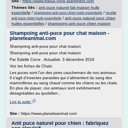
Site :
https://www.mieux-vivre-autrement.com
Thèmes liés :
anti puce naturel fait maison huile
essentielle
/
/
shampoing anti puce chien huile essentielle
recette
/
anti puce naturel pour chien
anti puce chien huile essentielle
huiles essentielles
/
shampoing anti puce chien maison
Shampoing anti-puce pour chat maison -
planeteanimal.com
Shampoing anti-puce pour chat maison
Shampoing anti-puce pour chat maison
Par Estelle Corre . Actualisé: 3 décembre 2018
Voir les fiches de Chats
Les puces sont l'un des pires cauchemars de nos animaux.
Il s'agit d'insectes parasites qui s'alimentent du sang des
mammifères au sang chaud comme les chiens ou les chats.
En plus de piquer, ces animaux sont extrêmement
désagréables au quotidien...
Lire la suite
Site :
https://www.planeteanimal.com
Anti puce naturel pour chien : fabriquez