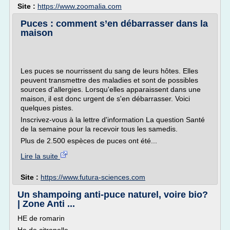
Site :
https://www.zoomalia.com
Puces : comment s’en débarrasser dans la
maison
Les puces se nourrissent du sang de leurs hôtes. Elles
peuvent transmettre des maladies et sont de possibles
sources d'allergies. Lorsqu'elles apparaissent dans une
maison, il est donc urgent de s'en débarrasser. Voici
quelques pistes.
Inscrivez-vous à la lettre d'information La question Santé
de la semaine pour la recevoir tous les samedis.
Plus de 2.500 espèces de puces ont été...
Lire la suite
Site :
https://www.futura-sciences.com
Un shampoing anti-puce naturel, voire bio?
| Zone Anti ...
HE de romarin