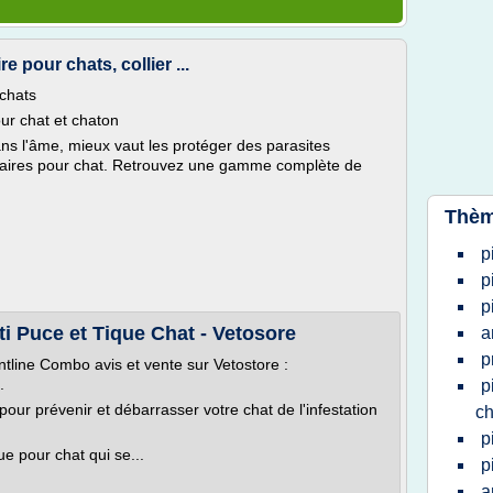
e pour chats, collier ...
 chats
our chat et chaton
ns l'âme, mieux vaut les protéger des parasites
sitaires pour chat. Retrouvez une gamme complète de
Thèm
p
p
p
ti Puce et Tique Chat - Vetosore
a
p
ontline Combo avis et vente sur Vetostore :
.
p
pour prévenir et débarrasser votre chat de l'infestation
ch
p
ue pour chat qui se...
p
a