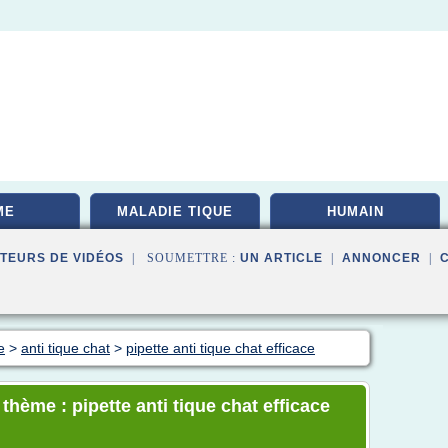
ME
MALADIE TIQUE
HUMAIN
TEURS DE VIDÉOS
| SOUMETTRE :
UN ARTICLE
|
ANNONCER
|
e
>
anti tique chat
>
pipette anti tique chat efficace
 thème : pipette anti tique chat efficace