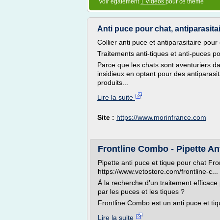
Voir également
1 Vidéos
pour ce thème
Anti puce pour chat, antiparasitair
Collier anti puce et antiparasitaire pour
Traitements anti-tiques et anti-puces p
Parce que les chats sont aventuriers da
insidieux en optant pour des antipara
produits...
Lire la suite
Site :
https://www.morinfrance.com
Frontline Combo - Pipette An
Pipette anti puce et tique pour chat Fr
https://www.vetostore.com/frontline-c... 
À la recherche d'un traitement efficace 
par les puces et les tiques ?
Frontline Combo est un anti puce et tiq
Lire la suite