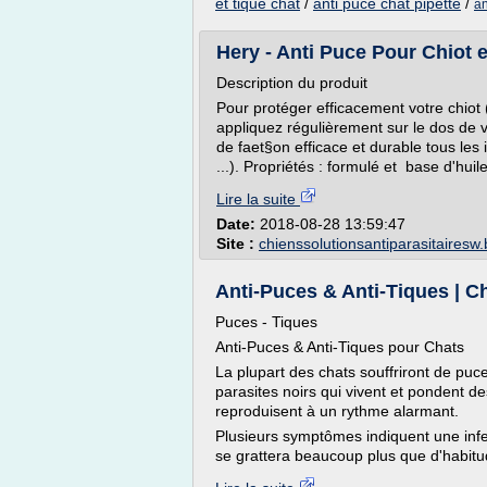
et tique chat
/
anti puce chat pipette
/
an
Hery - Anti Puce Pour Chiot e
Description du produit
Pour protéger efficacement votre chiot 
appliquez régulièrement sur le dos de v
de faet§on efficace et durable tous les 
...). Propriétés : formulé et base d'huile
Lire la suite
Date:
2018-08-28 13:59:47
Site :
chienssolutionsantiparasitairesw
Anti-Puces & Anti-Tiques | Ch
Puces - Tiques
Anti-Puces & Anti-Tiques pour Chats
La plupart des chats souffriront de pu
parasites noirs qui vivent et pondent de
reproduisent à un rythme alarmant.
Plusieurs symptômes indiquent une infes
se grattera beaucoup plus que d'habitud