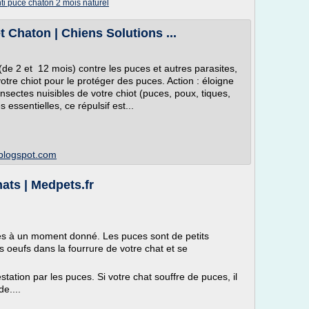
ti puce chaton 2 mois naturel
t Chaton | Chiens Solutions ...
(de 2 et 12 mois) contre les puces et autres parasites,
otre chiot pour le protéger des puces. Action : éloigne
insectes nuisibles de votre chiot (puces, poux, tiques,
s essentielles, ce répulsif est...
.blogspot.com
ats | Medpets.fr
ces à un moment donné. Les puces sont de petits
s oeufs dans la fourrure de votre chat et se
tation par les puces. Si votre chat souffre de puces, il
e....