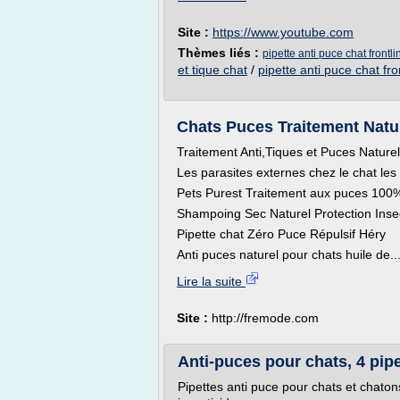
Site :
https://www.youtube.com
Thèmes liés :
pipette anti puce chat front
et tique chat
/
pipette anti puce chat fro
Chats Puces Traitement Natu
Traitement Anti,Tiques et Puces Natur
Les parasites externes chez le chat les
Pets Purest Traitement aux puces 100%
Shampoing Sec Naturel Protection Inse
Pipette chat Zéro Puce Répulsif Héry
Anti puces naturel pour chats huile de..
Lire la suite
Site :
http://fremode.com
Anti-puces pour chats, 4 pip
Pipettes anti puce pour chats et chaton