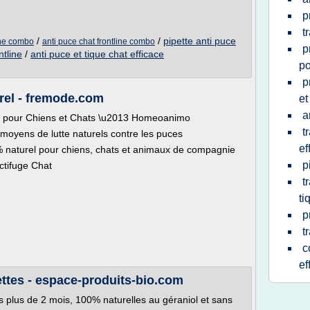
p
t
/
/
pipette anti puce
line combo
anti puce chat frontline combo
p
ntline
/
anti puce et tique chat efficace
po
p
rel - fremode.com
et
a
el pour Chiens et Chats \u2013 Homeoanimo
t
 moyens de lutte naturels contre les puces
ef
 naturel pour chiens, chats et animaux de compagnie
p
ctifuge Chat
t
.
ti
p
t
c
ef
ettes - espace-produits-bio.com
s plus de 2 mois, 100% naturelles au géraniol et sans