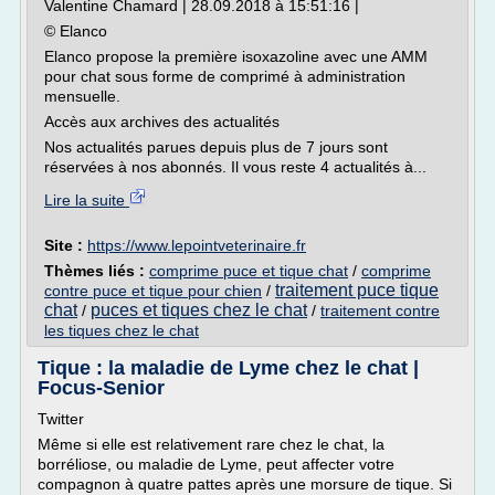
Valentine Chamard | 28.09.2018 à 15:51:16 |
© Elanco
Elanco propose la première isoxazoline avec une AMM
pour chat sous forme de comprimé à administration
mensuelle.
Accès aux archives des actualités
Nos actualités parues depuis plus de 7 jours sont
réservées à nos abonnés. Il vous reste 4 actualités à...
Lire la suite
Site :
https://www.lepointveterinaire.fr
Thèmes liés :
comprime puce et tique chat
/
comprime
traitement puce tique
contre puce et tique pour chien
/
chat
puces et tiques chez le chat
/
/
traitement contre
les tiques chez le chat
Tique : la maladie de Lyme chez le chat |
Focus-Senior
Twitter
Même si elle est relativement rare chez le chat, la
borréliose, ou maladie de Lyme, peut affecter votre
compagnon à quatre pattes après une morsure de tique. Si