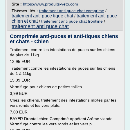
Site :
https://www.produits-veto.com
Thèmes liés :
traitement anti puce chat comprime
/
traitement anti puce tique chat
traitement anti puce
/
chien et chat
/
traitement anti puce chat frontline
/
traitement anti puce chat
Comprimés anti-puces et anti-tiques chiens
et chats - Chien
Traitement contre les infestations de puces sur les chiens
de plus de 11kg.
13,95 EUR
Traitement contre les infestations de puces sur les chiens
de 1 à 11kg.
15,09 EUR
Vermifuge pour chiens de petites tailles.
3,99 EUR
Chez les chiens, traitement des infestations mixtes par les
vers ronds et les vers plats.
7,09 EUR
BAYER Drontal chien Comprimé appétent Arôme viande
Vermifuge contre les vers ronds et les vers p...