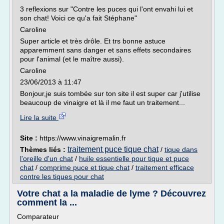
3 reflexions sur "Contre les puces qui l'ont envahi lui et
son chat! Voici ce qu'a fait Stéphane"
Caroline
Super article et très drôle. Et trs bonne astuce
apparemment sans danger et sans effets secondaires
pour l'animal (et le maître aussi).
Caroline
23/06/2013 à 11:47
Bonjour,je suis tombée sur ton site il est super car j'utilise
beaucoup de vinaigre et là il me faut un traitement...
Lire la suite
Site :
https://www.vinaigremalin.fr
traitement puce tique chat
Thèmes liés :
/
tique dans
l'oreille d'un chat
/
huile essentielle pour tique et puce
chat
/
comprime puce et tique chat
/
traitement efficace
contre les tiques pour chat
Votre chat a la maladie de lyme ? Découvrez
comment la ...
Comparateur