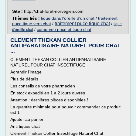
Site :
http://chat-foret-norvegien.com
Thèmes liés :
tique dans l'oreille d'un chat
/
traitement
traitement puce tique chat
puce tique vers chat
/
/
tique
/
comprime puce et tique chat
d'oreille chat
CLEMENT THEKAN COLLIER
ANTIPARATISAIRE NATUREL POUR CHAT
...
CLEMENT THEKAN COLLIER ANTIPARATISAIRE
NATUREL POUR CHAT INSECTIFUGE
Agrandir l'image
Plus de détails
Les conseils de votre pharmacien
En stock expedié en 1 à 2 jours ouvrés
Attention : dernières pièces disponibles !
La quantité minimale pour pouvoir commander ce produit
est 1
Ajouter au panier
Anti tiques chat
Clément Thékan Collier Insectifuge Naturel Chat