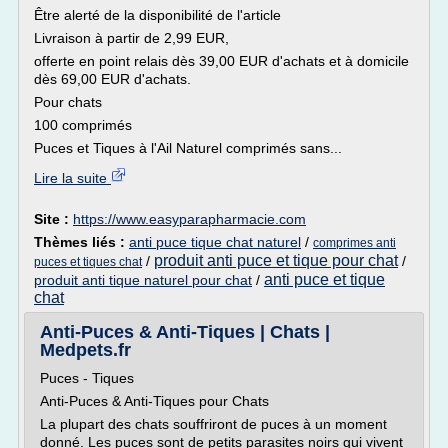
Être alerté de la disponibilité de l'article
Livraison à partir de 2,99 EUR,
offerte en point relais dès 39,00 EUR d'achats et à domicile
dès 69,00 EUR d'achats.
Pour chats
100 comprimés
Puces et Tiques à l'Ail Naturel comprimés sans...
Lire la suite
Site :
https://www.easyparapharmacie.com
Thèmes liés :
anti puce tique chat naturel
/
comprimes anti
produit anti puce et tique pour chat
/
/
puces et tiques chat
anti puce et tique
produit anti tique naturel pour chat
/
chat
Anti-Puces & Anti-Tiques | Chats |
Medpets.fr
Puces - Tiques
Anti-Puces & Anti-Tiques pour Chats
La plupart des chats souffriront de puces à un moment
donné. Les puces sont de petits parasites noirs qui vivent