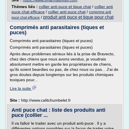
Site :
https://www.pharmashopi.com
Thèmes liés :
collier anti puce et tique chat
/
collier anti
puce chat efficace
/
collier anti puce chat
/
comprime anti
produit anti puce et tique pour chat
/
puce chat efficace
Comprimés anti parasitaires (tiques et
puces)
Comprimés anti parasitaires (tiques et puces)
Comprimés anti parasitaires (tiques et puces)
Après deux problèmes sérieux liés à la prise de Bravecto,
chez des chiens que nous avons vendus, je voudrais
absolument mettre en garde les propriétaires de chiens,
qu'ils soient beardies ou pas, de chez nous ou pas... J'ai de
gros doutes depuis longtemps sur les produits chimiques
toxiques pour...
Lire la suite
Site :
http://www.calitchumbelet.fr
Anti puce chat : liste des produits anti
puce (collier ...
Il va falloir le traiter avec un produit anti-puce . Il y a
différentes options possibles sur la façon de traiter votre