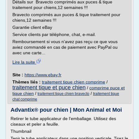
Détails sur Bravecto comprimés aux puces & tique
traitement pour chiens,12 semaines !!!
Bravecto comprimés aux puces & tique traitement pour
chiens,12 semaines !!!
Garantie client eBay
Service clients par téléphone, chat, e-mail.
Remboursement si vous n'avez pas reçu ce que vous
aviez commandé en cas de paiement avec PayPal ou
avec une carte...
Lire la suite
Site :
https://www.ebay.fr
Thèmes liés :
traitement tique chien comprime
/
traitement tique et puce chien
/
comprime puce et
tique chien
/
/
traitement tique chien bravecto
traitement tique
chat comprime
Advantix® pour chien | Mon Animal et Moi
Retirer le tube applicateur de l'emballage. Utilisez des
ciseaux et peler a feuille.
Thumbnail
Tenir le tube applicateur dans une position verticale. Tirez le