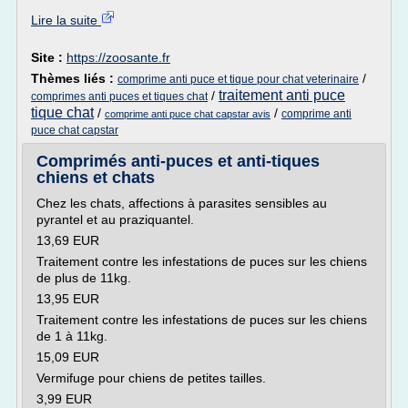
Lire la suite
Site :
https://zoosante.fr
Thèmes liés :
/
comprime anti puce et tique pour chat veterinaire
traitement anti puce
/
comprimes anti puces et tiques chat
tique chat
/
/
comprime anti
comprime anti puce chat capstar avis
puce chat capstar
Comprimés anti-puces et anti-tiques
chiens et chats
Chez les chats, affections à parasites sensibles au
pyrantel et au praziquantel.
13,69 EUR
Traitement contre les infestations de puces sur les chiens
de plus de 11kg.
13,95 EUR
Traitement contre les infestations de puces sur les chiens
de 1 à 11kg.
15,09 EUR
Vermifuge pour chiens de petites tailles.
3,99 EUR