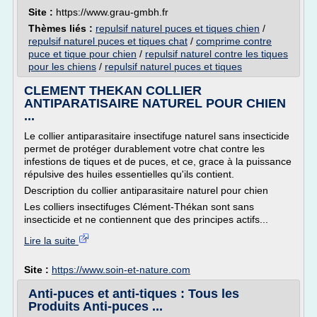
Site :
https://www.grau-gmbh.fr
Thèmes liés :
repulsif naturel puces et tiques chien
/
repulsif naturel puces et tiques chat
/
comprime contre
puce et tique pour chien
/
repulsif naturel contre les tiques
pour les chiens
/
repulsif naturel puces et tiques
CLEMENT THEKAN COLLIER
ANTIPARATISAIRE NATUREL POUR CHIEN
...
Le collier antiparasitaire insectifuge naturel sans insecticide
permet de protéger durablement votre chat contre les
infestions de tiques et de puces, et ce, grace à la puissance
répulsive des huiles essentielles qu'ils contient.
Description du collier antiparasitaire naturel pour chien
Les colliers insectifuges Clément-Thékan sont sans
insecticide et ne contiennent que des principes actifs...
Lire la suite
Site :
https://www.soin-et-nature.com
Anti-puces et anti-tiques : Tous les
Produits Anti-puces ...