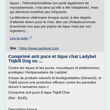
tiques : l'hémobartonellose (on parle également de
mycoplasmose, c'est ainsi qu'elle a été rebaptisée), mais
qui demeure toutefois peu fréquente.
La littérature vétérinaire évoque aussi, à des degrés
d'atteinte divers pour le chat, des cas d'hépatozoonose
(transmise non pas par piqûre de tique mais par son
ingestion),...
Lire la suite
Site :
https://www.santevet.com
Comprimé anti puce et tique chat Ladybel
Tiqkill Dog ou ...
Contre les tiques et les puces, moustiques et phlébotomes,
privilégiez l'Antiparasitaire de Ladybel.
A base de produits naturels et biodégradables (Géraniol), le
Tiqkill assure une protection efficace contre les parasites
durant 4 semaines sans ri
Comprimé anti puce & tique Tiqkill Chat
(Ref : B145)
Description longue