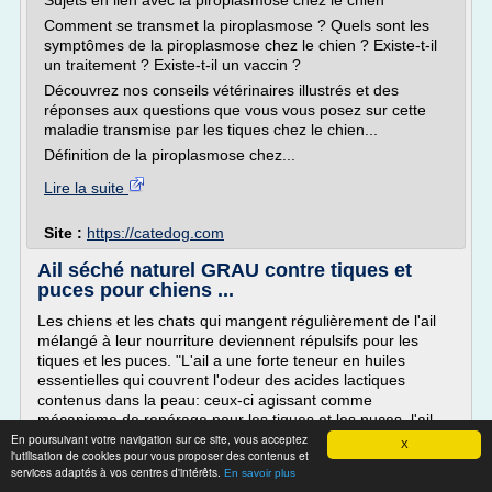
Sujets en lien avec la piroplasmose chez le chien
Comment se transmet la piroplasmose ? Quels sont les
symptômes de la piroplasmose chez le chien ? Existe-t-il
un traitement ? Existe-t-il un vaccin ?
Découvrez nos conseils vétérinaires illustrés et des
réponses aux questions que vous vous posez sur cette
maladie transmise par les tiques chez le chien...
Définition de la piroplasmose chez...
Lire la suite
Site :
https://catedog.com
Ail séché naturel GRAU contre tiques et
puces pour chiens ...
Les chiens et les chats qui mangent régulièrement de l'ail
mélangé à leur nourriture deviennent répulsifs pour les
tiques et les puces. "L'ail a une forte teneur en huiles
essentielles qui couvrent l'odeur des acides lactiques
contenus dans la peau: ceux-ci agissant comme
mécanisme de repérage pour les tiques et les puces, l'ail
En poursuivant votre navigation sur ce site, vous acceptez
réduit efficacement leur invasion" (Citation de Swanie...
X
l'utilisation de cookies pour vous proposer des contenus et
services adaptés à vos centres d'intérêts.
Lire la suite
En savoir plus