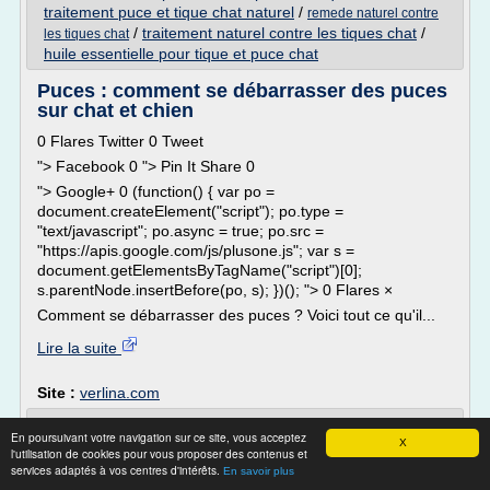
traitement puce et tique chat naturel
/
remede naturel contre
/
traitement naturel contre les tiques chat
/
les tiques chat
huile essentielle pour tique et puce chat
Puces : comment se débarrasser des puces
sur chat et chien
0 Flares Twitter 0 Tweet
"> Facebook 0 "> Pin It Share 0
"> Google+ 0 (function() { var po =
document.createElement("script"); po.type =
"text/javascript"; po.async = true; po.src =
"https://apis.google.com/js/plusone.js"; var s =
document.getElementsByTagName("script")[0];
s.parentNode.insertBefore(po, s); })(); "> 0 Flares ×
Comment se débarrasser des puces ? Voici tout ce qu'il...
Lire la suite
Site :
verlina.com
anti tique tube produit anti tique pour
En poursuivant votre navigation sur ce site, vous acceptez
X
votre jardin
l'utilisation de cookies pour vous proposer des contenus et
services adaptés à vos centres d'intérêts.
En savoir plus
Impossible de charger la transcription interactive.