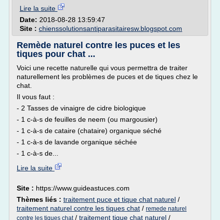
Lire la suite
Date:
2018-08-28 13:59:47
Site :
chienssolutionsantiparasitairesw.blogspot.com
Remède naturel contre les puces et les
tiques pour chat ...
Voici une recette naturelle qui vous permettra de traiter
naturellement les problèmes de puces et de tiques chez le
chat.
Il vous faut :
- 2 Tasses de vinaigre de cidre biologique
- 1 c-à-s de feuilles de neem (ou margousier)
- 1 c-à-s de cataire (chataire) organique séché
- 1 c-à-s de lavande organique séchée
- 1 c-à-s de...
Lire la suite
Site :
https://www.guideastuces.com
Thèmes liés :
traitement puce et tique chat naturel
/
traitement naturel contre les tiques chat
/
remede naturel
/
traitement tique chat naturel
/
contre les tiques chat