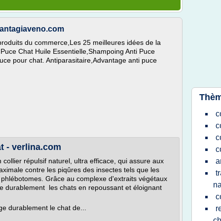
 fantagiaveno.com
s produits du commerce,Les 25 meilleures idées de la
 Puce Chat Huile Essentielle,Shampoing Anti Puce
uce pour chat. Antiparasitaire,Advantage anti puce
Thèm
c
c
c
t - verlina.com
c
er répulsif naturel, ultra efficace, qui assure aux
a
ximale contre les piqûres des insectes tels que les
t
es phlébotomes. Grâce au complexe d'extraits végétaux
na
ège durablement les chats en repoussant et éloignant
c
durablement le chat de...
r
ch