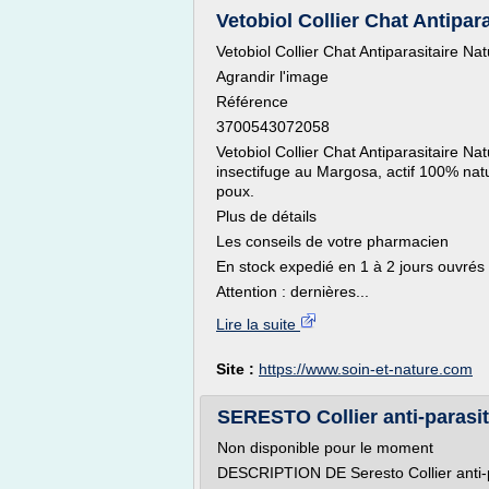
Vetobiol Collier Chat Antipara
Vetobiol Collier Chat Antiparasitaire Nat
Agrandir l'image
Référence
3700543072058
Vetobiol Collier Chat Antiparasitaire Na
insectifuge au Margosa, actif 100% natu
poux.
Plus de détails
Les conseils de votre pharmacien
En stock expedié en 1 à 2 jours ouvrés
Attention : dernières...
Lire la suite
Site :
https://www.soin-et-nature.com
SERESTO Collier anti-paras
Non disponible pour le moment
DESCRIPTION DE Seresto Collier anti-p