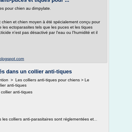
anti-puces et tiques pour ...
ques pour chien au dimpylate.
tit chien et chien moyen à été spécialement conçu pour
 les ectoparasites tels que les puces et les tiques
icide n'est pas désactivé par l'eau ou l'humidité et il
.blogspot.com
és dans un collier anti-tiques
ion > Les colliers anti-tiques pour chiens > Le
ier anti-tiques
collier anti-tiques
es colliers anti-parasitaires sont réglementées et...