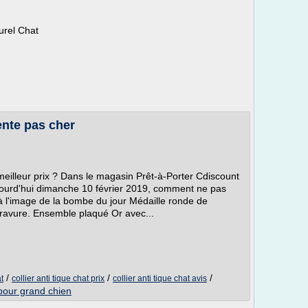
urel Chat
Vente pas cher
u meilleur prix ? Dans le magasin Prêt-à-Porter Cdiscount
ujourd'hui dimanche 10 février 2019, comment ne pas
 à l'image de la bombe du jour Médaille ronde de
avure. Ensemble plaqué Or avec...
/
/
/
at
collier anti tique chat prix
collier anti tique chat avis
e pour grand chien