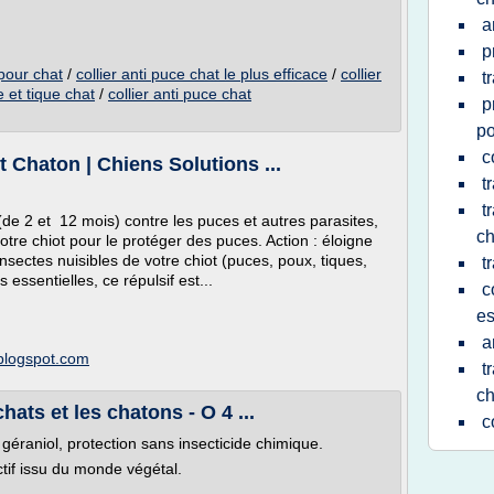
a
p
 pour chat
/
collier anti puce chat le plus efficace
/
collier
t
e et tique chat
/
collier anti puce chat
p
po
c
t Chaton | Chiens Solutions ...
t
t
(de 2 et 12 mois) contre les puces et autres parasites,
ch
otre chiot pour le protéger des puces. Action : éloigne
insectes nuisibles de votre chiot (puces, poux, tiques,
t
s essentielles, ce répulsif est...
c
es
a
.blogspot.com
t
ch
hats et les chatons - O 4 ...
c
 géraniol, protection sans insecticide chimique.
tif issu du monde végétal.