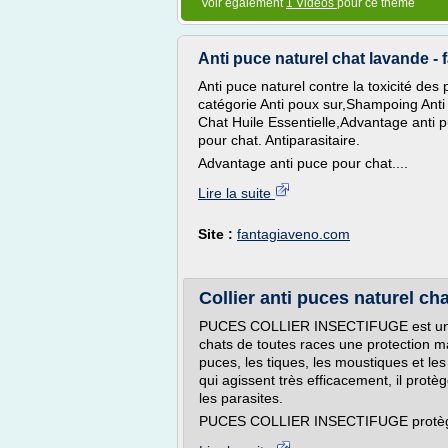
Voir également
1 Vidéos
pour ce thème
Anti puce naturel chat lavande -
Anti puce naturel contre la toxicité de
catégorie Anti poux sur,Shampoing Anti
Chat Huile Essentielle,Advantage anti p
pour chat. Antiparasitaire.
Advantage anti puce pour chat....
Lire la suite
Site :
fantagiaveno.com
Collier anti puces naturel cha
PUCES COLLIER INSECTIFUGE est un colli
chats de toutes races une protection ma
puces, les tiques, les moustiques et l
qui agissent très efficacement, il prot
les parasites.
PUCES COLLIER INSECTIFUGE protège 