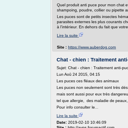
Quel produit anti puce pour mon chat e
shampoing, poudre, collier ou pipette a
Les puces sont de petits insectes héma
parasites externes les plus courants che
à l'intérieur. En dehors du fait que votre
Lire la suite
Site :
https://www.auberdog.com
Chat - chien : Traitement ant
Sujet: Chat - chien : Traitement anti-
Lun Aoû 24 2015, 04:15
Les puces ces fléaux des animaux
Les puces non seulement sont très dé
mais sont aussi pour eux très dangere
tel que allergie, des maladie de peaux,
Pour info consulter le...
Lire la suite
Date:
2019-02-10 10:46:09
Site :
http://avns.forumactif.com