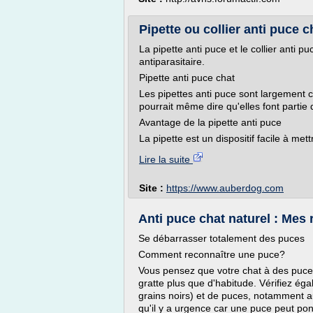
Pipette ou collier anti puce c
La pipette anti puce et le collier anti p
antiparasitaire.
Pipette anti puce chat
Les pipettes anti puce sont largement
pourrait même dire qu'elles font partie 
Avantage de la pipette anti puce
La pipette est un dispositif facile à mett
Lire la suite
Site :
https://www.auberdog.com
Anti puce chat naturel : Mes
Se débarrasser totalement des puces
Comment reconnaître une puce?
Vous pensez que votre chat à des puces
gratte plus que d'habitude. Vérifiez é
grains noirs) et de puces, notamment a
qu'il y a urgence car une puce peut pon