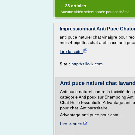
23 articles
→
Aucune vidéo sélectionnée pour ce thème
Impressionnant Anti Puce Chaton 
anti puce naturel chat vinaigre pour re
mois 4 pipettes chat a efficace,anti puc
Lire la suite
Site :
http://slikvik.com
Anti puce naturel chat lavan
Anti puce naturel contre la toxicité de
catégorie Anti poux sur,Shampoing Ant
Chat Huile Essentielle,Advantage anti p
pour chat. Antiparasitaire.
Advantage anti puce pour chat....
Lire la suite