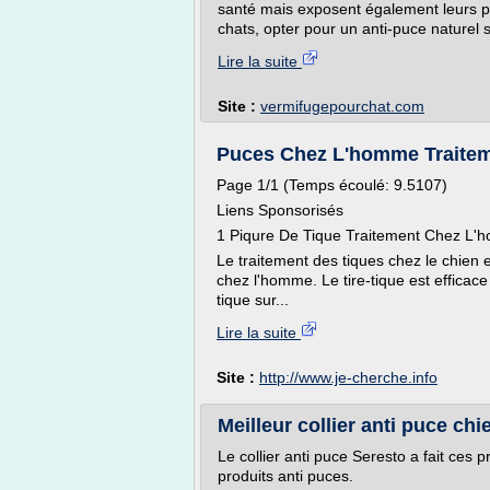
santé mais exposent également leurs p
chats, opter pour un anti-puce naturel s
Lire la suite
Site :
vermifugepourchat.com
Puces Chez L'homme Traitemen
Page 1/1 (Temps écoulé: 9.5107)
Liens Sponsorisés
1 Piqure De Tique Traitement Chez L'
Le traitement des tiques chez le chien
chez l'homme. Le tire-tique est effica
tique sur...
Lire la suite
Site :
http://www.je-cherche.info
Meilleur collier anti puce ch
Le collier anti puce Seresto a fait ces
produits anti puces.