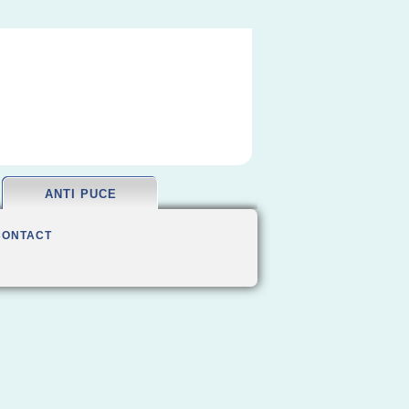
ANTI PUCE
CONTACT