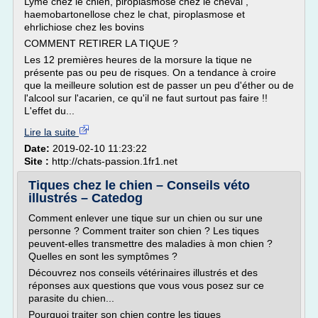
Lyme chez le chien, piroplasmose chez le cheval ,
haemobartonellose chez le chat, piroplasmose et
ehrlichiose chez les bovins
COMMENT RETIRER LA TIQUE ?
Les 12 premières heures de la morsure la tique ne
présente pas ou peu de risques. On a tendance à croire
que la meilleure solution est de passer un peu d'éther ou de
l'alcool sur l'acarien, ce qu'il ne faut surtout pas faire !!
L'effet du...
Lire la suite
Date:
2019-02-10 11:23:22
Site :
http://chats-passion.1fr1.net
Tiques chez le chien – Conseils véto
illustrés – Catedog
Comment enlever une tique sur un chien ou sur une
personne ? Comment traiter son chien ? Les tiques
peuvent-elles transmettre des maladies à mon chien ?
Quelles en sont les symptômes ?
Découvrez nos conseils vétérinaires illustrés et des
réponses aux questions que vous vous posez sur ce
parasite du chien...
Pourquoi traiter son chien contre les tiques