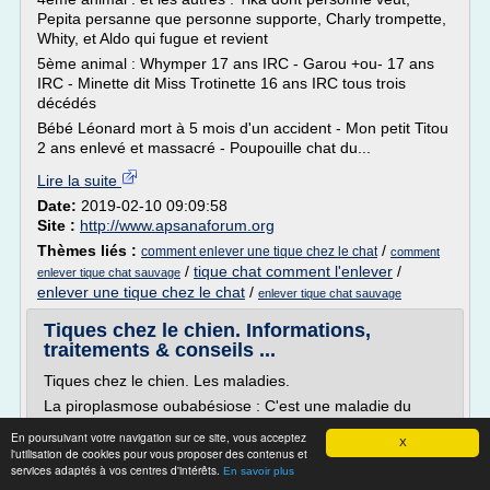
Pepita persanne que personne supporte, Charly trompette,
Whity, et Aldo qui fugue et revient
5ème animal : Whymper 17 ans IRC - Garou +ou- 17 ans
IRC - Minette dit Miss Trotinette 16 ans IRC tous trois
décédés
Bébé Léonard mort à 5 mois d'un accident - Mon petit Titou
2 ans enlevé et massacré - Poupouille chat du...
Lire la suite
Date:
2019-02-10 09:09:58
Site :
http://www.apsanaforum.org
Thèmes liés :
/
comment enlever une tique chez le chat
comment
/
tique chat comment l'enlever
/
enlever tique chat sauvage
enlever une tique chez le chat
/
enlever tique chat sauvage
Tiques chez le chien. Informations,
traitements & conseils ...
Tiques chez le chien. Les maladies.
La piroplasmose oubabésiose : C'est une maladie du
sang. Cela provoque l'éclatement des globules rouges du
En poursuivant votre navigation sur ce site, vous acceptez
chien et est souvent à l'origine d'une anémie. La maladie
X
l'utilisation de cookies pour vous proposer des contenus et
peut gravement perturber le fonctionnement de divers
services adaptés à vos centres d'intérêts.
En savoir plus
organes : reins, articulations, poumons, coeur, yeux. Il