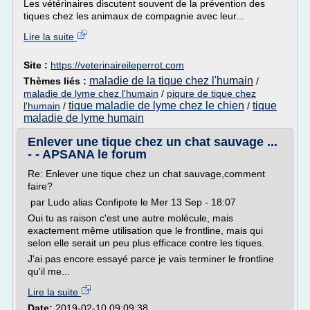
Les vétérinaires discutent souvent de la prévention des
tiques chez les animaux de compagnie avec leur...
Lire la suite
Site :
https://veterinaireileperrot.com
maladie de la tique chez l'humain
Thèmes liés :
/
maladie de lyme chez l'humain
/
piqure de tique chez
tique maladie de lyme chez le chien
tique
l'humain
/
/
maladie de lyme humain
Enlever une tique chez un chat sauvage ...
- - APSANA le forum
Re: Enlever une tique chez un chat sauvage,comment
faire?
par Ludo alias Confipote le Mer 13 Sep - 18:07
Oui tu as raison c'est une autre molécule, mais
exactement même utilisation que le frontline, mais qui
selon elle serait un peu plus efficace contre les tiques.
J'ai pas encore essayé parce je vais terminer le frontline
qu'il me...
Lire la suite
Date:
2019-02-10 09:09:38