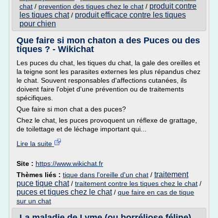
produit contre
chat
/
prevention des tiques chez le chat
/
les tiques chat
produit efficace contre les tiques
/
pour chien
Que faire si mon chaton a des Puces ou des
tiques ? - Wikichat
Les puces du chat, les tiques du chat, la gale des oreilles et
la teigne sont les parasites externes les plus répandus chez
le chat. Souvent responsables d'affections cutanées, ils
doivent faire l'objet d'une prévention ou de traitements
spécifiques.
Que faire si mon chat a des puces?
Chez le chat, les puces provoquent un réflexe de grattage,
de toilettage et de léchage important qui...
Lire la suite
Site :
https://www.wikichat.fr
traitement
Thèmes liés :
tique dans l'oreille d'un chat
/
puce tique chat
/
traitement contre les tiques chez le chat
/
puces et tiques chez le chat
/
que faire en cas de tique
sur un chat
La maladie de Lyme (ou borréliose féline)