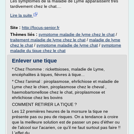
Les symptômes de la maladie de Lyme apparaissent très
tardivement chez le chat....
Lire la suite
Site :
http://focus-senior.fr
Thèmes liés :
symptome maladie de lyme chez le chat
/
traitement maladie de lyme chez le chat
/
maladie de lyme
chez le chat
/
symptome maladie de lyme chat
/
symptome
maladie du tique chez le chat
Enlever une tique
* Chez l'homme : rickettsioses, maladie de Lyme,
encéphalites à tiques, fièvres à tique...
* Chez l'animal : piroplasmose, ehrlichiose et maladie de
Lyme chez le chien, piroplasmose chez le cheval ,
haemobartonellose chez le chat, piroplasmose et
ehrlichiose chez les bovins
COMMENT RETIRER LA TIQUE ?
Les 12 premières heures de la morsure la tique ne
présente pas ou peu de risques. On a tendance à croire
que la meilleure solution est de passer un peu d'éther ou
de l'alcool sur l'acarien, ce qu'il ne faut surtout pas faire !!
L'effet du...