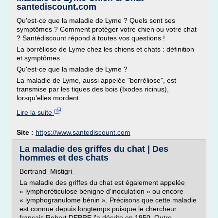
santediscount.com
Qu'est-ce que la maladie de Lyme ? Quels sont ses
symptômes ? Comment protéger votre chien ou votre chat
? Santédiscount répond à toutes vos questions !
La borréliose de Lyme chez les chiens et chats : définition
et symptômes
Qu'est-ce que la maladie de Lyme ?
La maladie de Lyme, aussi appelée "borréliose", est
transmise par les tiques des bois (Ixodes ricinus),
lorsqu'elles mordent...
Lire la suite
Site :
https://www.santediscount.com
La maladie des griffes du chat | Des
hommes et des chats
Bertrand_Mistigri_
La maladie des griffes du chat est également appelée
« lymphoréticulose bénigne d'inoculation » ou encore
« lymphogranulome bénin ». Précisons que cette maladie
est connue depuis longtemps puisque le chercheur
français Robert DEBRE l'a décrite en 1950. Outre