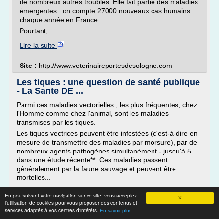
de nombreux autres troubles. Elle fait partie des maladies
émergentes : on compte 27000 nouveaux cas humains
chaque année en France.
Pourtant,...
Lire la suite
Site :
http://www.veterinaireportesdesologne.com
Les tiques : une question de santé publique
- La Sante DE ...
Parmi ces maladies vectorielles , les plus fréquentes, chez
l'Homme comme chez l'animal, sont les maladies
transmises par les tiques.
Les tiques vectrices peuvent être infestées (c'est-à-dire en
mesure de transmettre des maladies par morsure), par de
nombreux agents pathogènes simultanément - jusqu'à 5
dans une étude récente**. Ces maladies passent
généralement par la faune sauvage et peuvent être
mortelles...
Lire la suite
En poursuivant votre navigation sur ce site, vous acceptez
X
l'utilisation de cookies pour vous proposer des contenus et
services adaptés à vos centres d'intérêts.
En savoir plus
Site :
http://www.lasantedemonchien.fr