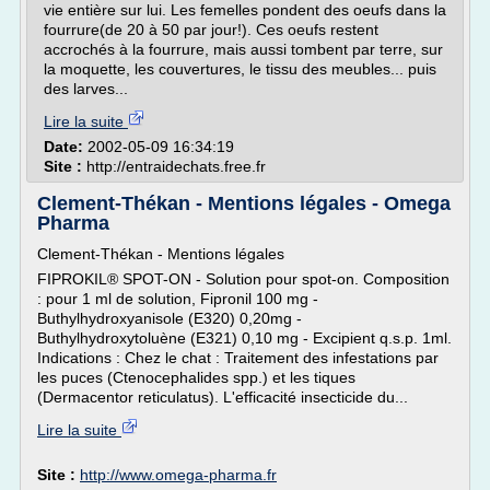
vie entière sur lui. Les femelles pondent des oeufs dans la
fourrure(de 20 à 50 par jour!). Ces oeufs restent
accrochés à la fourrure, mais aussi tombent par terre, sur
la moquette, les couvertures, le tissu des meubles... puis
des larves...
Lire la suite
Date:
2002-05-09 16:34:19
Site :
http://entraidechats.free.fr
Clement-Thékan - Mentions légales - Omega
Pharma
Clement-Thékan - Mentions légales
FIPROKIL® SPOT-ON - Solution pour spot-on. Composition
: pour 1 ml de solution, Fipronil 100 mg -
Buthylhydroxyanisole (E320) 0,20mg -
Buthylhydroxytoluène (E321) 0,10 mg - Excipient q.s.p. 1ml.
Indications : Chez le chat : Traitement des infestations par
les puces (Ctenocephalides spp.) et les tiques
(Dermacentor reticulatus). L'efficacité insecticide du...
Lire la suite
Site :
http://www.omega-pharma.fr