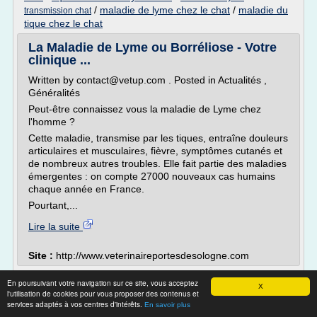
/
maladie de lyme chez le chat
/
maladie du
transmission chat
tique chez le chat
La Maladie de Lyme ou Borréliose - Votre
clinique ...
Written by contact@vetup.com . Posted in Actualités ,
Généralités
Peut-être connaissez vous la maladie de Lyme chez
l'homme ?
Cette maladie, transmise par les tiques, entraîne douleurs
articulaires et musculaires, fièvre, symptômes cutanés et
de nombreux autres troubles. Elle fait partie des maladies
émergentes : on compte 27000 nouveaux cas humains
chaque année en France.
Pourtant,...
Lire la suite
Site :
http://www.veterinaireportesdesologne.com
PREVENTION ETE : Les tiques attaquent
En poursuivant votre navigation sur ce site, vous acceptez
X
animal et humain
l'utilisation de cookies pour vous proposer des contenus et
services adaptés à vos centres d'intérêts.
En savoir plus
par joelle le Dim 26 Avr - 12:27