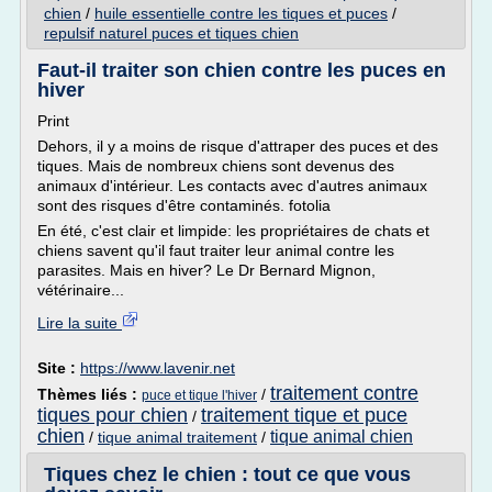
chien
/
huile essentielle contre les tiques et puces
/
repulsif naturel puces et tiques chien
Faut-il traiter son chien contre les puces en
hiver
Print
Dehors, il y a moins de risque d'attraper des puces et des
tiques. Mais de nombreux chiens sont devenus des
animaux d'intérieur. Les contacts avec d'autres animaux
sont des risques d'être contaminés. fotolia
En été, c'est clair et limpide: les propriétaires de chats et
chiens savent qu'il faut traiter leur animal contre les
parasites. Mais en hiver? Le Dr Bernard Mignon,
vétérinaire...
Lire la suite
Site :
https://www.lavenir.net
traitement contre
Thèmes liés :
/
puce et tique l'hiver
tiques pour chien
traitement tique et puce
/
chien
tique animal chien
/
tique animal traitement
/
Tiques chez le chien : tout ce que vous