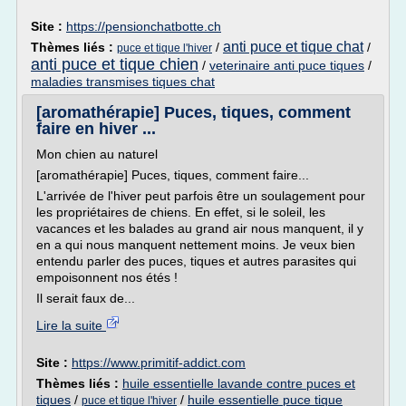
Site :
https://pensionchatbotte.ch
anti puce et tique chat
Thèmes liés :
/
/
puce et tique l'hiver
anti puce et tique chien
/
veterinaire anti puce tiques
/
maladies transmises tiques chat
[aromathérapie] Puces, tiques, comment
faire en hiver ...
Mon chien au naturel
[aromathérapie] Puces, tiques, comment faire...
L'arrivée de l'hiver peut parfois être un soulagement pour
les propriétaires de chiens. En effet, si le soleil, les
vacances et les balades au grand air nous manquent, il y
en a qui nous manquent nettement moins. Je veux bien
entendu parler des puces, tiques et autres parasites qui
empoisonnent nos étés !
Il serait faux de...
Lire la suite
Site :
https://www.primitif-addict.com
Thèmes liés :
huile essentielle lavande contre puces et
tiques
/
/
huile essentielle puce tique
puce et tique l'hiver