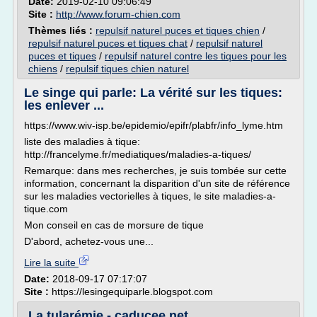
Date:
2019-02-10 09:06:49
Site :
http://www.forum-chien.com
Thèmes liés :
repulsif naturel puces et tiques chien
/
repulsif naturel puces et tiques chat
/
repulsif naturel
puces et tiques
/
repulsif naturel contre les tiques pour les
chiens
/
repulsif tiques chien naturel
Le singe qui parle: La vérité sur les tiques:
les enlever ...
https://www.wiv-isp.be/epidemio/epifr/plabfr/info_lyme.htm
liste des maladies à tique:
http://francelyme.fr/mediatiques/maladies-a-tiques/
Remarque: dans mes recherches, je suis tombée sur cette
information, concernant la disparition d'un site de référence
sur les maladies vectorielles à tiques, le site maladies-a-
tique.com
Mon conseil en cas de morsure de tique
D'abord, achetez-vous une...
Lire la suite
Date:
2018-09-17 07:17:07
Site :
https://lesingequiparle.blogspot.com
La tularémie - caducee.net