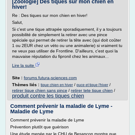
[Zoologie] Des tiques sur mon chien en
hiver!
Re : Des tiques sur mon chien en hiver!
Salut,
Si c'est une tique attrapée sporadiquement, il y a toujours
possibilité de simplement la retirer avec une pince
spéciale qui permet de retirer la tête avec (qui doit coûter
1 ou 2EUR chez un véto ou une animalerie) si vraiment tu
ne veux pas utiliser de Frontline. D'ailleurs, c'est quoi la
mauvaise réputation du fipronil chez les animaux...
Lire la suite
Site :
forums.futura-sciences.com
Thèmes liés :
/
/
tique chien en hiver
puce et tique l'hiver
retirer tique chien sans pince
/
retirer tete tique chien
/
produit contre les tiques chien
Comment prévenir la maladie de Lyme -
Maladie de Lyme
Comment prévenir la maladie de Lyme
Prévention plutôt que guérison
Une étude menée par le CHU de Besançon montre que