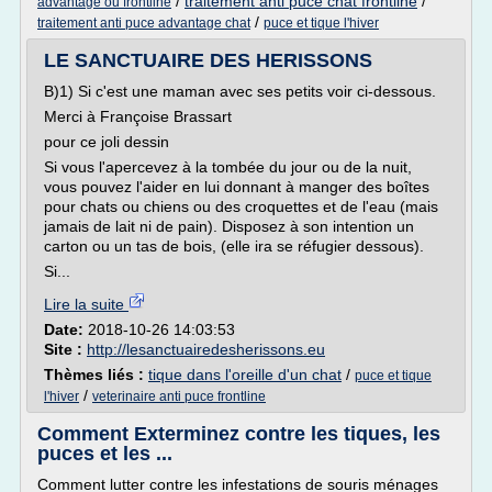
/
traitement anti puce chat frontline
/
advantage ou frontline
/
traitement anti puce advantage chat
puce et tique l'hiver
LE SANCTUAIRE DES HERISSONS
B)1) Si c'est une maman avec ses petits voir ci-dessous.
Merci à Françoise Brassart
pour ce joli dessin
Si vous l'apercevez à la tombée du jour ou de la nuit,
vous pouvez l'aider en lui donnant à manger des boîtes
pour chats ou chiens ou des croquettes et de l'eau (mais
jamais de lait ni de pain). Disposez à son intention un
carton ou un tas de bois, (elle ira se réfugier dessous).
Si...
Lire la suite
Date:
2018-10-26 14:03:53
Site :
http://lesanctuairedesherissons.eu
Thèmes liés :
tique dans l'oreille d'un chat
/
puce et tique
/
l'hiver
veterinaire anti puce frontline
Comment Exterminez contre les tiques, les
puces et les ...
Comment lutter contre les infestations de souris ménages