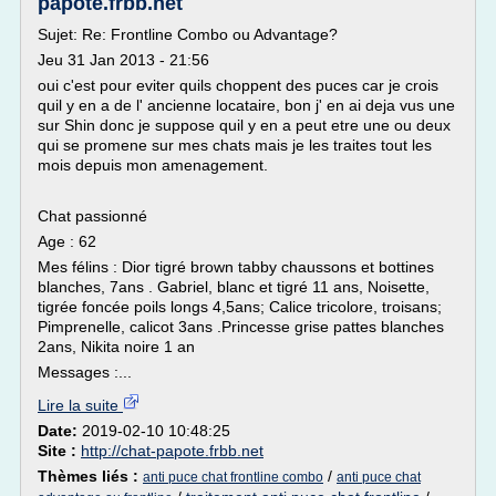
papote.frbb.net
Sujet: Re: Frontline Combo ou Advantage?
Jeu 31 Jan 2013 - 21:56
oui c'est pour eviter quils choppent des puces car je crois
quil y en a de l' ancienne locataire, bon j' en ai deja vus une
sur Shin donc je suppose quil y en a peut etre une ou deux
qui se promene sur mes chats mais je les traites tout les
mois depuis mon amenagement.
Chat passionné
Age : 62
Mes félins : Dior tigré brown tabby chaussons et bottines
blanches, 7ans . Gabriel, blanc et tigré 11 ans, Noisette,
tigrée foncée poils longs 4,5ans; Calice tricolore, troisans;
Pimprenelle, calicot 3ans .Princesse grise pattes blanches
2ans, Nikita noire 1 an
Messages :...
Lire la suite
Date:
2019-02-10 10:48:25
Site :
http://chat-papote.frbb.net
Thèmes liés :
/
anti puce chat frontline combo
anti puce chat