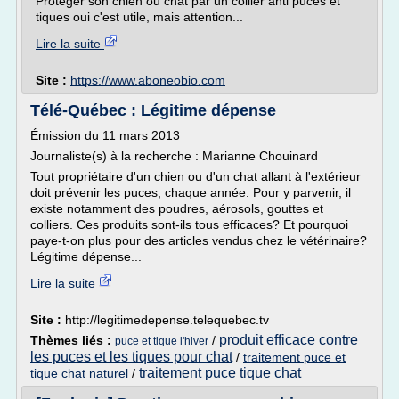
Protéger son chien ou chat par un collier anti puces et
tiques oui c'est utile, mais attention...
Lire la suite
Site :
https://www.aboneobio.com
Télé-Québec : Légitime dépense
Émission du 11 mars 2013
Journaliste(s) à la recherche : Marianne Chouinard
Tout propriétaire d'un chien ou d'un chat allant à l'extérieur
doit prévenir les puces, chaque année. Pour y parvenir, il
existe notamment des poudres, aérosols, gouttes et
colliers. Ces produits sont-ils tous efficaces? Et pourquoi
paye-t-on plus pour des articles vendus chez le vétérinaire?
Légitime dépense...
Lire la suite
Site :
http://legitimedepense.telequebec.tv
produit efficace contre
Thèmes liés :
/
puce et tique l'hiver
les puces et les tiques pour chat
/
traitement puce et
traitement puce tique chat
tique chat naturel
/