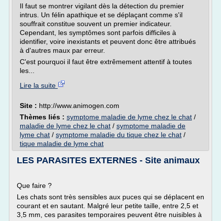
Il faut se montrer vigilant dès la détection du premier
intrus. Un félin apathique et se déplaçant comme s'il
souffrait constitue souvent un premier indicateur.
Cependant, les symptômes sont parfois difficiles à
identifier, voire inexistants et peuvent donc être attribués
à d'autres maux par erreur.
C'est pourquoi il faut être extrêmement attentif à toutes
les...
Lire la suite
Site :
http://www.animogen.com
Thèmes liés :
symptome maladie de lyme chez le chat
/
maladie de lyme chez le chat
/
symptome maladie de
lyme chat
/
symptome maladie du tique chez le chat
/
tique maladie de lyme chat
LES PARASITES EXTERNES - Site animaux
Que faire ?
Les chats sont très sensibles aux puces qui se déplacent en
courant et en sautant. Malgré leur petite taille, entre 2,5 et
3,5 mm, ces parasites temporaires peuvent être nuisibles à