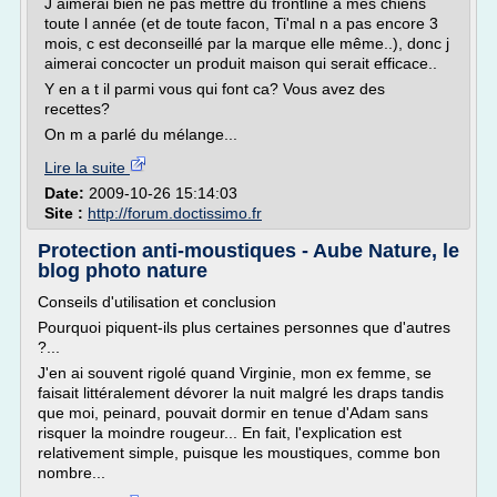
J aimerai bien ne pas mettre du frontline à mes chiens
toute l année (et de toute facon, Ti'mal n a pas encore 3
mois, c est deconseillé par la marque elle même..), donc j
aimerai concocter un produit maison qui serait efficace..
Y en a t il parmi vous qui font ca? Vous avez des
recettes?
On m a parlé du mélange...
Lire la suite
Date:
2009-10-26 15:14:03
Site :
http://forum.doctissimo.fr
Protection anti-moustiques - Aube Nature, le
blog photo nature
Conseils d'utilisation et conclusion
Pourquoi piquent-ils plus certaines personnes que d'autres
?...
J'en ai souvent rigolé quand Virginie, mon ex femme, se
faisait littéralement dévorer la nuit malgré les draps tandis
que moi, peinard, pouvait dormir en tenue d'Adam sans
risquer la moindre rougeur... En fait, l'explication est
relativement simple, puisque les moustiques, comme bon
nombre...