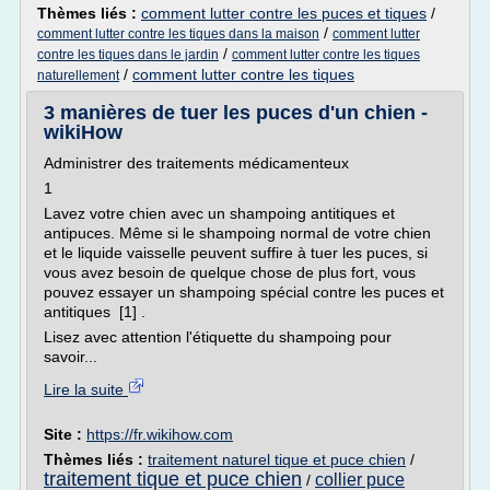
Thèmes liés :
comment lutter contre les puces et tiques
/
/
comment lutter contre les tiques dans la maison
comment lutter
/
contre les tiques dans le jardin
comment lutter contre les tiques
/
comment lutter contre les tiques
naturellement
3 manières de tuer les puces d'un chien -
wikiHow
Administrer des traitements médicamenteux
1
Lavez votre chien avec un shampoing antitiques et
antipuces. Même si le shampoing normal de votre chien
et le liquide vaisselle peuvent suffire à tuer les puces, si
vous avez besoin de quelque chose de plus fort, vous
pouvez essayer un shampoing spécial contre les puces et
antitiques [1] .
Lisez avec attention l'étiquette du shampoing pour
savoir...
Lire la suite
Site :
https://fr.wikihow.com
Thèmes liés :
traitement naturel tique et puce chien
/
traitement tique et puce chien
collier puce
/