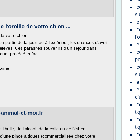
c
su
e
l'oreille de votre chien ...
c
de votre chien
l'
u partie de la journée à l'extérieur, les chances d'avoir
e
 élevés. Ces parasites souvenirs d'un séjour dans
c
chaud, protégé et fac
pe
c
sonne
su
e
e
d'
c
ti
nimal-et-moi.fr
c
ti
huile, de l'alcool, de la colle ou de l'éther.
c
u d'une pince à tiques (commercialisée chez votre