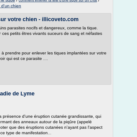
ne tique
/
/
comment enlever la tete d'une tique sur un chat
 d'un chien
r votre chien - illicoveto.com
tains parasites nocifs et dangereux, comme la tique.
r ces petits êtres vivants suceurs de sang et néfastes
e à prendre pour enlever les tiques implantées sur votre
r qui est ce parasite ....
adie de Lyme
la présence d'une éruption cutanée grandissante, qui
formant des anneaux autour de la piqûre (appelé
noter que des éruptions cutanées n'ayant pas l'aspect
ce type de manifestation...