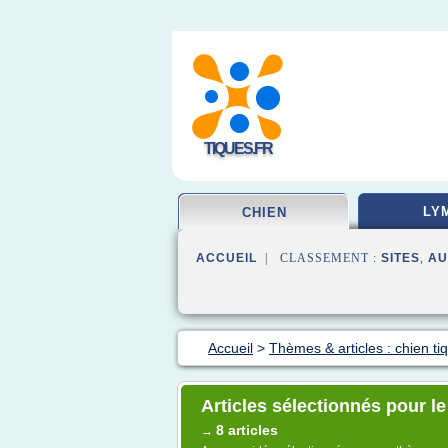
TIQUES.FR
LY
CHIEN
ACCUEIL
| CLASSEMENT :
SITES
,
AU
Accueil
>
Thèmes & articles : chien ti
Articles sélectionnés pour l
8 articles
→