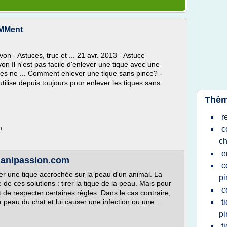
oMMent
 - Astuces, truc et ... 21 avr. 2013 - Astuce
n Il n'est pas facile d'enlever une tique avec une
ques ne ... Comment enlever une tique sans pince? -
ilise depuis toujours pour enlever les tiques sans
Thèm
r
m
c
ch
e
- anipassion.com
c
ver une tique accrochée sur la peau d'un animal. La
pi
 de ces solutions : tirer la tique de la peau. Mais pour
c
nt de respecter certaines règles. Dans le cas contraire,
la peau du chat et lui causer une infection ou une...
t
pi
t