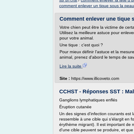
/
comment enlever la tete d'u
sur un chat
comment enlever un tique sous la peau
Comment enlever une tique su
Votre chien peut être la victime de cer
Utilisez la meilleure astuce pour enleve
pour votre animal.
Une tique : c'est quoi ?
Pour mieux définir l'astuce et la mesur
animal, prenez d'abord le temps de savoi
Lire la suite
Site :
https://www.illicoveto.com
CCHST - Réponses SST : Mal
Ganglions lymphatiques enflés
Éruption cutanée
Un des signes d'infection courants est 
ressemble à une cible qui s'élargit en 
érythème migrant). Il est important de 
d'une cible peuvent se produire, et que 