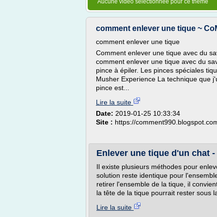
Aucune vidéo sélectionnée pour ce thème
comment enlever une tique ~ C
comment enlever une tique
Comment enlever une tique avec du savon
comment enlever une tique avec du savo
pince à épiler. Les pinces spéciales ti
Musher Experience La technique que j'ut
pince est...
Lire la suite
Date:
2019-01-25 10:33:34
Site :
https://comment990.blogspot.co
Enlever une tique d'un chat 
Il existe plusieurs méthodes pour enle
solution reste identique pour l'ensemble
retirer l'ensemble de la tique, il convie
la tête de la tique pourrait rester sous 
Lire la suite