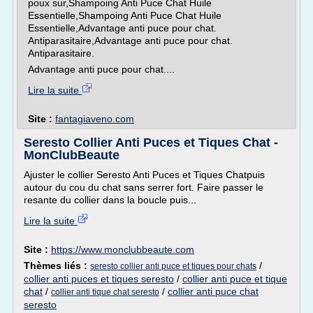
poux sur,Shampoing Anti Puce Chat Huile
Essentielle,Shampoing Anti Puce Chat Huile
Essentielle,Advantage anti puce pour chat.
Antiparasitaire,Advantage anti puce pour chat.
Antiparasitaire.
Advantage anti puce pour chat....
Lire la suite
Site :
fantagiaveno.com
Seresto Collier Anti Puces et Tiques Chat -
MonClubBeaute
Ajuster le collier Seresto Anti Puces et Tiques Chatpuis
autour du cou du chat sans serrer fort. Faire passer le
resante du collier dans la boucle puis...
Lire la suite
Site :
https://www.monclubbeaute.com
Thèmes liés :
/
seresto collier anti puce et tiques pour chats
collier anti puces et tiques seresto
/
collier anti puce et tique
chat
/
/
collier anti puce chat
collier anti tique chat seresto
seresto