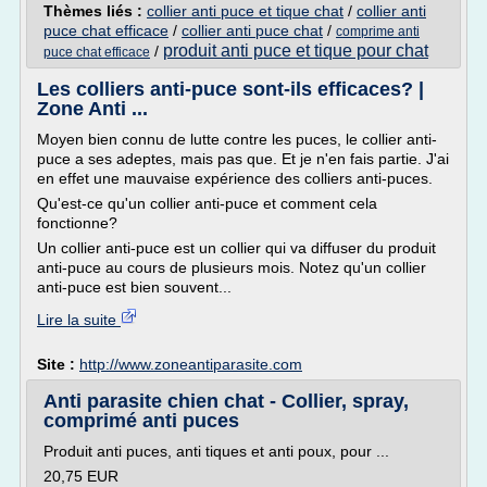
Thèmes liés :
collier anti puce et tique chat
/
collier anti
puce chat efficace
/
collier anti puce chat
/
comprime anti
produit anti puce et tique pour chat
/
puce chat efficace
Les colliers anti-puce sont-ils efficaces? |
Zone Anti ...
Moyen bien connu de lutte contre les puces, le collier anti-
puce a ses adeptes, mais pas que. Et je n'en fais partie. J'ai
en effet une mauvaise expérience des colliers anti-puces.
Qu'est-ce qu'un collier anti-puce et comment cela
fonctionne?
Un collier anti-puce est un collier qui va diffuser du produit
anti-puce au cours de plusieurs mois. Notez qu'un collier
anti-puce est bien souvent...
Lire la suite
Site :
http://www.zoneantiparasite.com
Anti parasite chien chat - Collier, spray,
comprimé anti puces
Produit anti puces, anti tiques et anti poux, pour ...
20,75 EUR