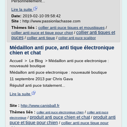
Personnellement...
Lire la suite
Date:
2019-02-10 09:58:42
Site :
http://www.passionlachasse.com
Thèmes liés :
collier anti puce tiques et moustiques
/
collier anti tiques et
collier anti puce et tique pour chiot
/
puces
/
collier anti tique
/
collier anti puce scalibor
Médaillon anti puce, anti tique électronique
chien et chat
Accueil > Le Blog > Médaillon anti puce electronique :
nouveauté boutique
Médaillon anti puce electronique : nouveauté boutique
11 septembre 2013 par Chris Gava
Répulsif anti puce totalement...
Lire la suite
Site :
http://www.canisball.fr
Thèmes liés :
/
collier anti puce electronique chien
collier anti puce
produit anti puce chien et chat
produit anti
/
/
electronique
puce et tique pour chien
/
collier anti puce tique pour