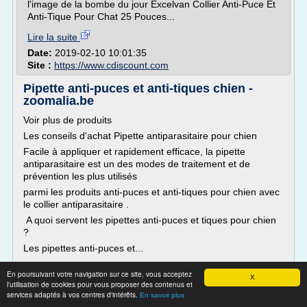
l'image de la bombe du jour Excelvan Collier Anti-Puce Et
Anti-Tique Pour Chat 25 Pouces...
Lire la suite
Date:
2019-02-10 10:01:35
Site :
https://www.cdiscount.com
Pipette anti-puces et anti-tiques chien -
zoomalia.be
Voir plus de produits
Les conseils d'achat Pipette antiparasitaire pour chien
Facile à appliquer et rapidement efficace, la pipette
antiparasitaire est un des modes de traitement et de
prévention les plus utilisés
parmi les produits anti-puces et anti-tiques pour chien avec
le collier antiparasitaire .
A quoi servent les pipettes anti-puces et tiques pour chien
?
Les pipettes anti-puces et...
Lire la suite
En poursuivant votre navigation sur ce site, vous acceptez
X
l'utilisation de cookies pour vous proposer des contenus et
services adaptés à vos centres d'intérêts.
Site :
https://www.zoomalia.be
En savoir plus