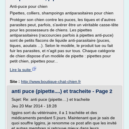
Anti-puce pour chien
Pipettes, colliers, shampoings antiparasitaires pour chien
Protéger son chien contre les puces, les tiques et d'autres
parasites peut, parfois, s'avérer être un véritable casse-tête
pour les possesseurs de chiens. Les pipettes
antiparasitaires (raccourcies parfois à pipettes anti-puce)
sont de petits flacons de liquide anti-parasitaire (puces,
tiques, aoutats ...). Selon le modèle, le produit tue ou fait
fuir les parasites, et n'agit pas sur tous. Chaque catégorie
de chien dispose d'un modèle de pipette : pipettes pour
petit chien, pipettes pour...
Lire la suite
Site :
http://www.boutique-chat-chien.fr
anti puce (pipette....) et tracheite - Page 2
Sujet: Re: anti puce (pipette....) et tracheite
Jeu 20 Mar 2014 - 18:28
Iggins sort du vétérinaire, il a 1 trachéite et des
médicaments pendant 5 jours. Maintenant que je sais de
quoi souffre Iggins, je renomme ce post afin que les invité
et autres membres si retrouve mieux dans leurs