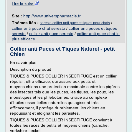
Lire la suite
Site :
http://www.universpharmacie.fr
Thèmes liés :
/
seresto collier anti puce et tiques pour chats
collier anti puce chat seresto
/
collier anti puces et tiques
seresto
/
collier anti puce seresto
/
collier anti puce chat le
plus efficace
Collier anti Puces et Tiques Naturel - petit
Chien
En savoir plus
Description du produit
TIQUES & PUCES COLLIER INSECTIFUGE est un collier
répulsif, ultra efficace, qui assure aux petits et
moyens chiens une protection maximale contre les piqûres
des insectes tels que les puces, les tiques, les poux, les
moustiques et les phlébotomes. Grâce au complexe
d'huiles essentielles naturelles qui agissent très
efficacement, il protège durablement les chiens en
repoussant et éloignant les parasites.
TIQUES & PUCES COLLIER INSECTIFUGE convient à
toutes les races de petits et moyens chiens (caniche,
yorkshire, teckel,...