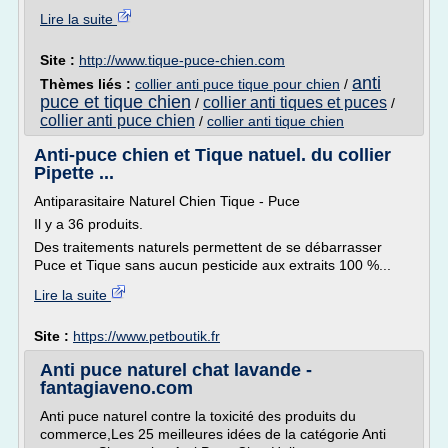
Lire la suite
Site :
http://www.tique-puce-chien.com
anti
Thèmes liés :
collier anti puce tique pour chien
/
puce et tique chien
collier anti tiques et puces
/
/
collier anti puce chien
/
collier anti tique chien
Anti-puce chien et Tique natuel. du collier
Pipette ...
Antiparasitaire Naturel Chien Tique - Puce
Il y a 36 produits.
Des traitements naturels permettent de se débarrasser
Puce et Tique sans aucun pesticide aux extraits 100 %...
Lire la suite
Site :
https://www.petboutik.fr
Anti puce naturel chat lavande -
fantagiaveno.com
Anti puce naturel contre la toxicité des produits du
commerce,Les 25 meilleures idées de la catégorie Anti