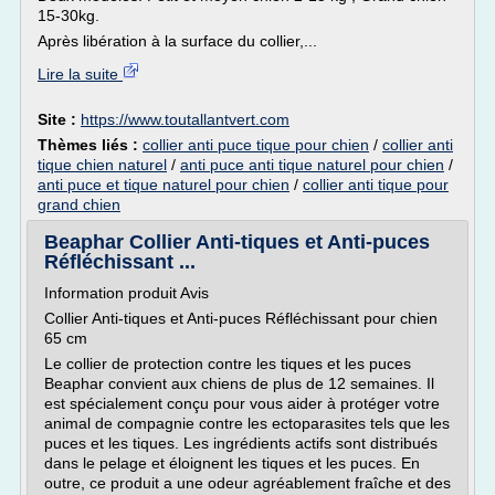
15-30kg.
Après libération à la surface du collier,...
Lire la suite
Site :
https://www.toutallantvert.com
Thèmes liés :
collier anti puce tique pour chien
/
collier anti
tique chien naturel
/
anti puce anti tique naturel pour chien
/
anti puce et tique naturel pour chien
/
collier anti tique pour
grand chien
Beaphar Collier Anti-tiques et Anti-puces
Réfléchissant ...
Information produit Avis
Collier Anti-tiques et Anti-puces Réfléchissant pour chien
65 cm
Le collier de protection contre les tiques et les puces
Beaphar convient aux chiens de plus de 12 semaines. Il
est spécialement conçu pour vous aider à protéger votre
animal de compagnie contre les ectoparasites tels que les
puces et les tiques. Les ingrédients actifs sont distribués
dans le pelage et éloignent les tiques et les puces. En
outre, ce produit a une odeur agréablement fraîche et des