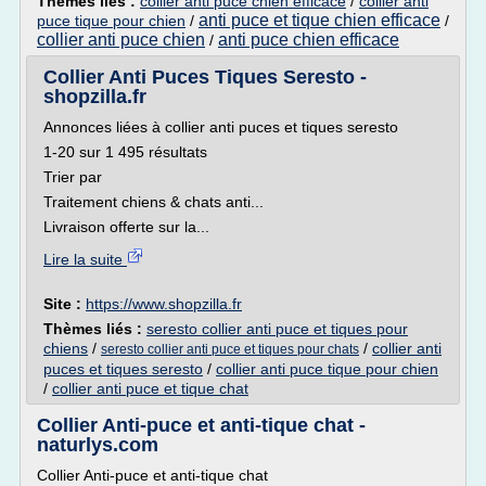
Thèmes liés :
collier anti puce chien efficace
/
collier anti
anti puce et tique chien efficace
puce tique pour chien
/
/
collier anti puce chien
anti puce chien efficace
/
Collier Anti Puces Tiques Seresto -
shopzilla.fr
Annonces liées à collier anti puces et tiques seresto
1-20 sur 1 495 résultats
Trier par
Traitement chiens & chats anti...
Livraison offerte sur la...
Lire la suite
Site :
https://www.shopzilla.fr
Thèmes liés :
seresto collier anti puce et tiques pour
chiens
/
/
collier anti
seresto collier anti puce et tiques pour chats
puces et tiques seresto
/
collier anti puce tique pour chien
/
collier anti puce et tique chat
Collier Anti-puce et anti-tique chat -
naturlys.com
Collier Anti-puce et anti-tique chat