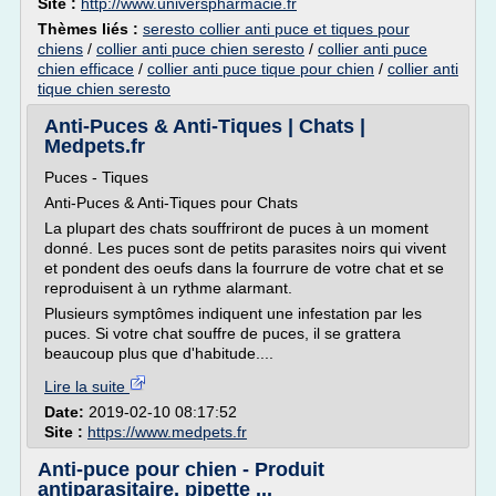
Site :
http://www.universpharmacie.fr
Thèmes liés :
seresto collier anti puce et tiques pour
chiens
/
collier anti puce chien seresto
/
collier anti puce
chien efficace
/
collier anti puce tique pour chien
/
collier anti
tique chien seresto
Anti-Puces & Anti-Tiques | Chats |
Medpets.fr
Puces - Tiques
Anti-Puces & Anti-Tiques pour Chats
La plupart des chats souffriront de puces à un moment
donné. Les puces sont de petits parasites noirs qui vivent
et pondent des oeufs dans la fourrure de votre chat et se
reproduisent à un rythme alarmant.
Plusieurs symptômes indiquent une infestation par les
puces. Si votre chat souffre de puces, il se grattera
beaucoup plus que d'habitude....
Lire la suite
Date:
2019-02-10 08:17:52
Site :
https://www.medpets.fr
Anti-puce pour chien - Produit
antiparasitaire, pipette ...