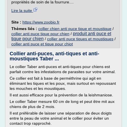
propriétés de soin de la fourrure....
Lire la suite
Site :
https://www.zoobio.fr
Thèmes liés :
collier chien anti puce tique et moustique
/
produit anti puce et
collier anti puce tique pour chien
/
tique pour chien
/
collier anti puce tiques et moustiques
/
collier anti puce et tique pour chiot
Collier anti-puces, anti-tiques et anti-
moustiques Taber ...
Le collier Taber anti-puces et anti-tiques pour chiens est
parfait contre les infestations de parasites sur votre animal.
Ce collier est fait à base de perméthrine qui agit en
éliminant les tiques et les poux, mais surtout en repoussant
les mouches et les moustiques.
Il est aussi efficace pour la prévention de la leishmaniose.
Le collier Taber mesure 60 cm de long et peut être mit aux
chiens de plus de 2 mois.
Il est préférable de laisser une séparation de deux doigts
entre la peau de votre animal et le collier pour éviter un
contact trop rapproché.