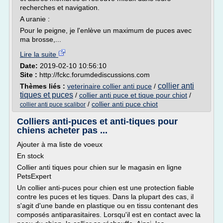
recherches et navigation.
A uranie :
Pour le peigne, je l'enlève un maximum de puces avec
ma brosse,...
Lire la suite
Date:
2019-02-10 10:56:10
Site :
http://fckc.forumdediscussions.com
collier anti
Thèmes liés :
veterinaire collier anti puce
/
tiques et puces
/
collier anti puce et tique pour chiot
/
/
collier anti puce chiot
collier anti puce scalibor
Colliers anti-puces et anti-tiques pour
chiens acheter pas ...
Ajouter à ma liste de voeux
En stock
Collier anti tiques pour chien sur le magasin en ligne
PetsExpert
Un collier anti-puces pour chien est une protection fiable
contre les puces et les tiques. Dans la plupart des cas, il
s'agit d'une bande en plastique ou en tissu contenant des
composés antiparasitaires. Lorsqu'il est en contact avec la