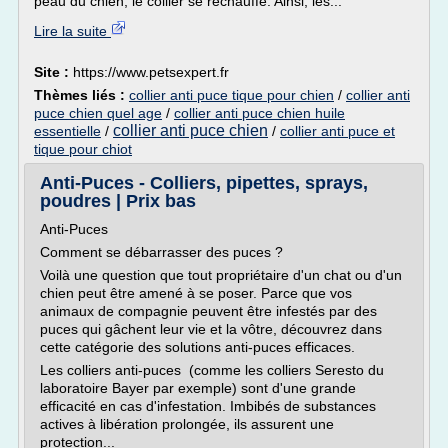
peau du chien, le collier se réchauffe. Ainsi, les...
Lire la suite
Site :
https://www.petsexpert.fr
Thèmes liés :
collier anti puce tique pour chien
/
collier anti
puce chien quel age
/
collier anti puce chien huile
collier anti puce chien
essentielle
/
/
collier anti puce et
tique pour chiot
Anti-Puces - Colliers, pipettes, sprays,
poudres | Prix bas
Anti-Puces
Comment se débarrasser des puces ?
Voilà une question que tout propriétaire d'un chat ou d'un
chien peut être amené à se poser. Parce que vos
animaux de compagnie peuvent être infestés par des
puces qui gâchent leur vie et la vôtre, découvrez dans
cette catégorie des solutions anti-puces efficaces.
Les colliers anti-puces (comme les colliers Seresto du
laboratoire Bayer par exemple) sont d'une grande
efficacité en cas d'infestation. Imbibés de substances
actives à libération prolongée, ils assurent une
protection...