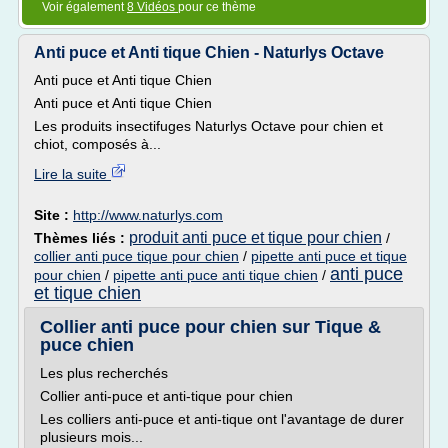
Voir également
8 Vidéos
pour ce thème
Anti puce et Anti tique Chien - Naturlys Octave
Anti puce et Anti tique Chien
Anti puce et Anti tique Chien
Les produits insectifuges Naturlys Octave pour chien et
chiot, composés à...
Lire la suite
Site :
http://www.naturlys.com
produit anti puce et tique pour chien
Thèmes liés :
/
collier anti puce tique pour chien
/
pipette anti puce et tique
anti puce
pour chien
/
pipette anti puce anti tique chien
/
et tique chien
Collier anti puce pour chien sur Tique &
puce chien
Les plus recherchés
Collier anti-puce et anti-tique pour chien
Les colliers anti-puce et anti-tique ont l'avantage de durer
plusieurs mois...